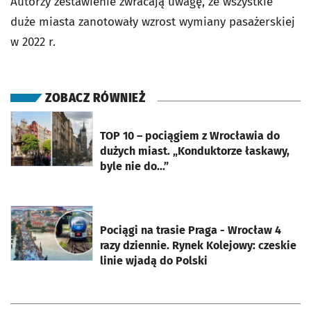
Autorzy zestawienie zwracają uwagę, że wszystkie
duże miasta zanotowały wzrost wymiany pasażerskiej
w 2022 r.
ZOBACZ RÓWNIEŻ
otworzy się w nowej karcie
TOP 10 – pociągiem z Wrocławia do
dużych miast. „Konduktorze łaskawy,
byle nie do...”
otworzy się w nowej karcie
Pociągi na trasie Praga - Wrocław 4
razy dziennie. Rynek Kolejowy: czeskie
linie wjadą do Polski