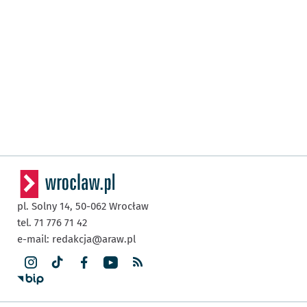
pl. Solny 14,
50-062
Wrocław
tel. 71 776 71 42
e-mail:
redakcja@araw.pl