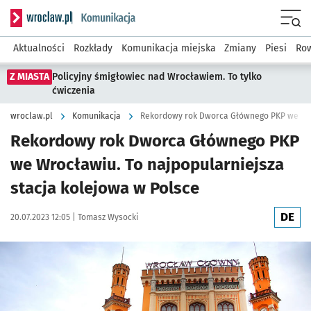
Serwis informacyjny wroclaw.pl podserwis: Komunikacja
Menu
Aktualności
Rozkłady
Komunikacja miejska
Zmiany
Piesi
Row
Z MIASTA
Policyjny śmigłowiec nad Wrocławiem. To tylko
ćwiczenia
wroclaw.pl
Komunikacja
Rekordowy rok Dworca Głównego PKP
we Wrocławiu. To najpopularniejsza
stacja kolejowa w Polsce
DE
Data publikacji:
Autor:
20.07.2023 12:05 |
Tomasz Wysocki
Kliknij, aby zobaczyć galerię