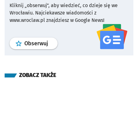
Kliknij „obserwuj”, aby wiedzieć, co dzieje się we
Wrocławiu.
Najciekawsze wiadomości z
www.wroclaw.pl znajdziesz w Google News!
profil
google news
serwisu wroclaw
Obserwuj
ZOBACZ TAKŻE