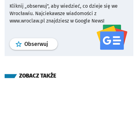
Kliknij „obserwuj”, aby wiedzieć, co dzieje się we
Wrocławiu.
Najciekawsze wiadomości z
www.wroclaw.pl znajdziesz w Google News!
profil
google news
serwisu wroclaw
Obserwuj
ZOBACZ TAKŻE