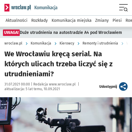
Serwis informacyjny wroclaw.pl podserwis: Komunikacja
Menu
Aktualności
Rozkłady
Komunikacja miejska
Zmiany
Piesi
Row
UWAGA!
Duże utrudnienia na autostradzie A4 pod Wrocławiem
wroclaw.pl
Komunikacja
Kierowcy
Remonty i utrudnienia
We 
We Wrocławiu kręcą serial. Na
których ulicach trzeba liczyć się z
utrudnieniami?
Data publikacji:
Autor:
31.07.2021 00:00 |
Redakcja www.wroclaw.pl
|
artykuł
Udostępnij
aktualizacja:
5 lat temu, 10.09.2021
Kliknij, aby powiększyć