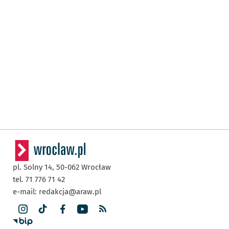
pl. Solny 14,
50-062
Wrocław
tel. 71 776 71 42
e-mail:
redakcja@araw.pl