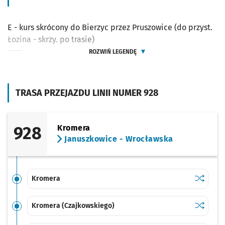
E - kurs skrócony do Bierzyc przez Pruszowice (do przyst.
Łozina - skrzy. po trasie)
ROZWIŃ LEGENDĘ
TRASA PRZEJAZDU LINII NUMER 928
928
Kromera
Januszkowice - Wrocławska
Sprawdź p
Kromera
Kromera
Sprawdź p
Kromera 
Kromera (Czajkowskiego)