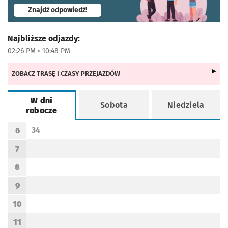
- otworzy się w nowej karcie
Znajdź odpowiedź!
Najbliższe odjazdy:
02:26 PM • 10:48 PM
ZOBACZ TRASĘ I CZASY PRZEJAZDÓW
W dni
Sobota
Niedziela
robocze
Rozkład jazdy -
W dni robocze
34
6
Odjazd
minut po godzinie 6
Godzina odjazdu
7
Godzina odjazdu
8
Godzina odjazdu
9
Godzina odjazdu
10
Godzina odjazdu
11
Godzina odjazdu