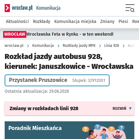
Serwis informacyjny wroclaw.pl podserwis: Komunikacja
Menu
Aktualności
Rozkłady
Komunikacja miejska
Zmiany
Piesi
Row
WROCŁAW
Wrocławska Feta w Rynku - w ten weekend!
wroclaw.pl
Komunikacja
Rozkłady jazdy MPK
Linia 928
Autobu
Rozkład jazdy autobusu 928,
kierunek: Januszkowice - Wrocławska
Przystanek Pruszowice
Słupek: 32912001
Ostatnia aktualizacja:
29.06.2026
Zmiany w rozkładach
linii 928
ROZWIŃ
Poradnik Mieszkańca