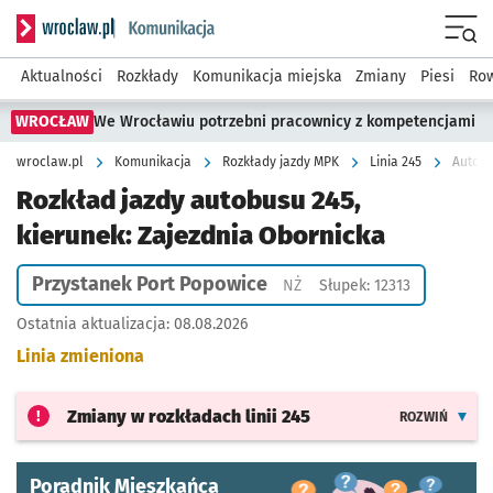
Serwis informacyjny wroclaw.pl podserwis: Komunikacja
Menu
Aktualności
Rozkłady
Komunikacja miejska
Zmiany
Piesi
Row
WROCŁAW
We Wrocławiu potrzebni pracownicy z kompetencjami
wroclaw.pl
Komunikacja
Rozkłady jazdy MPK
Linia 245
Autobu
Rozkład jazdy autobusu 245,
kierunek: Zajezdnia Obornicka
Przystanek Port Popowice
Przystanek na życzenie
NŻ
Słupek: 12313
Ostatnia aktualizacja:
08.08.2026
Linia zmieniona
Zmiany w rozkładach
linii 245
ROZWIŃ
Poradnik Mieszkańca