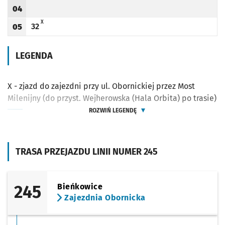
04
Godzina odjazdu
X - ZJAZD DO ZAJEZDNI PRZY UL. OBORNICKIEJ PRZEZ MOST MILENIJNY (DO PRZY
X
32
05
Odjazd
minut po godzinie 05
Godzina odjazdu
LEGENDA
X - zjazd do zajezdni przy ul. Obornickiej przez Most
Milenijny (do przyst. Wejherowska (Hala Orbita) po trasie)
ROZWIŃ LEGENDĘ
TRASA PRZEJAZDU LINII NUMER 245
245
Bieńkowice
Zajezdnia Obornicka