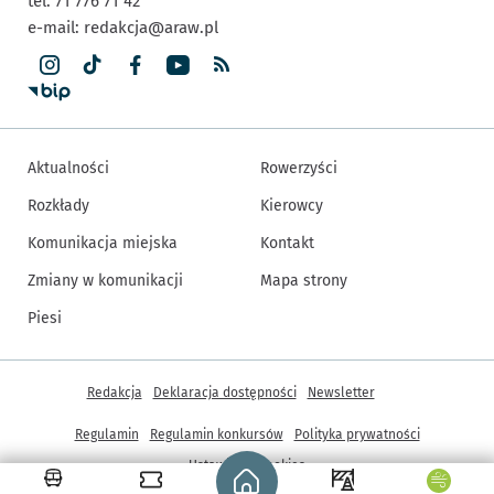
tel. 71 776 71 42
e-mail:
redakcja@araw.pl
Aktualności
Rowerzyści
Rozkłady
Kierowcy
Komunikacja miejska
Kontakt
Zmiany w komunikacji
Mapa strony
Piesi
Inne informacje
Redakcja
Deklaracja dostępności
Newsletter
Regulamin
Regulamin konkursów
Polityka prywatności
Strona główna - wroclaw.pl
Ustawienia cookies