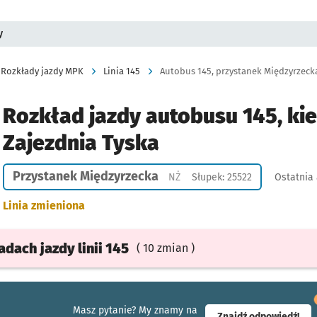
y
Rozkłady jazdy MPK
Linia 145
Autobus 145, przystanek Międzyrzecka,
Rozkład jazdy autobusu 145, ki
Zajezdnia Tyska
Przystanek Międzyrzecka
Przystanek na życzenie
NŻ
Słupek: 25522
Ostatnia 
Linia zmieniona
ładach
jazdy
linii 145
( 10 zmian )
Masz pytanie? My znamy na
- ot
Znajdź odpowiedź!