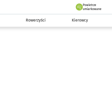
Powietrze
we Wrocławiu
munikacja
umiarkowane
Rowerzyści
Kierowcy