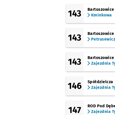
Tarnogaj
Bartoszowice
143
(Armii Krajowej)
Kminkowa
Armii Krajowej
(Bogedaina)
Przysta
NŻ
(Krakowska)
Bartoszowice
Park Wschodni
143
Przys
NŻ
Petrusewic
(Opolska)
Karwińska (Dawna
Pralnia)
Przystanek n
NŻ
Bartoszowice
143
(Opolska)
Zajezdnia T
Księże Małe
(Opolska)
Zagłębiowska
Spółdzielcza
146
Zajezdnia T
(Opolska)
Sosnowiecka
(Opolska)
Brochowska
ROD Pod Dęb
147
Zajezdnia T
(Tyska)