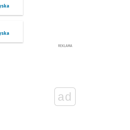
yska
yska
REKLAMA
ad