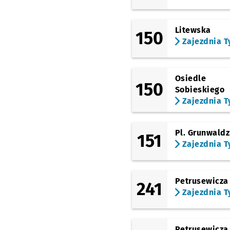
Zajezdnia Tyska
Litewska
150
Zajezdnia T
Osiedle
150
Sobieskiego
Zajezdnia T
Pl. Grunwaldz
151
Zajezdnia T
Petrusewicza
241
Zajezdnia T
Petrusewicza