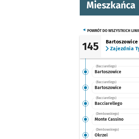
Mieszkańca
POWRÓT DO WSZYSTKICH LINI
Bartoszowice
145
Zajezdnia T
(Bacciarellego)
Bartoszowice
(Bacciarellego)
Bartoszowice
(Bacciarellego)
Bacciarellego
(Dembowskiego)
Monte Cassino
(Dembowskiego)
Okrzei