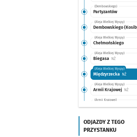
(Dembowskiego)
Partyzantów
(Aleja Wielkiej Wyspy)
Dembowskiego (Kosib
(Aleja Wielkiej Wyspy)
Chełmońskiego
(Aleja Wielkiej Wyspy)
Biegasa
Przystanek n
NŻ
(Aleja Wielkiej Wyspy)
Międzyrzecka
Przyst
NŻ
(Aleja Wielkiej Wyspy)
Armii Krajowej
Przys
NŻ
(Armii Krajowej)
Armii Krajowej
(Bogedaina)
Przysta
NŻ
ODJAZDY Z TEGO
(Tarnogajska)
Klimasa
PRZYSTANKU
(Gazowa)