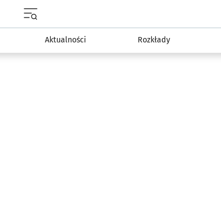
Menu główne portalu wroclaw.pl
Aktualności
Rozkłady