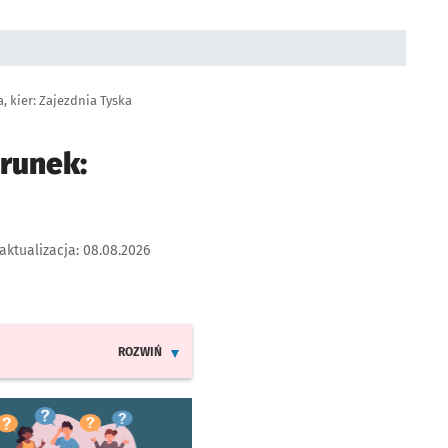
 kier: Zajezdnia Tyska
erunek:
aktualizacja:
08.08.2026
ROZWIŃ
INFORMACJE O ZMIANACH W ROZKŁADACH JAZDY LINI
worzy się w nowej karcie