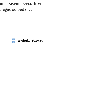
dnim czasem przejazdu w
dbiegać od podanych
Wydrukuj rozkład
linii nr 145