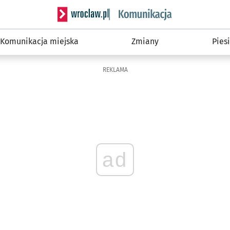
Serwis informacyjny wroclaw.pl podserwis: Ko
Komunikacja miejska
Zmiany
Piesi
REKLAMA
ad