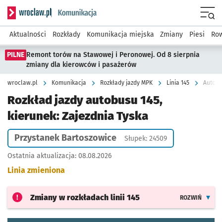
Serwis informacyjny wroclaw.pl podserwis: Komunikacja
Menu
Aktualności
Rozkłady
Komunikacja miejska
Zmiany
Piesi
Row
PILNE
Remont torów na Stawowej i Peronowej. Od 8 sierpnia
zmiany dla kierowców i pasażerów
wroclaw.pl
Komunikacja
Rozkłady jazdy MPK
Linia 145
Autobu
Rozkład jazdy autobusu 145,
kierunek: Zajezdnia Tyska
Przystanek Bartoszowice
Słupek: 24509
Ostatnia aktualizacja:
08.08.2026
Linia zmieniona
Zmiany w rozkładach
linii 145
ROZWIŃ