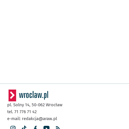
pl. Solny 14,
50-062
Wrocław
tel. 71 776 71 42
e-mail:
redakcja@araw.pl