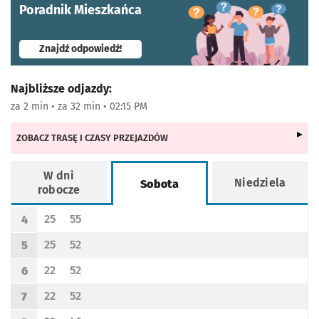
Poradnik Mieszkańca
- otworzy się w nowej karcie
Znajdź odpowiedź!
Najbliższe odjazdy:
za 2 min • za 32 min • 02:15 PM
ZOBACZ TRASĘ I CZASY PRZEJAZDÓW
W dni
Niedziela
Sobota
robocze
Rozkład jazdy -
Sobota
25
55
4
Odjazd
minut po godzinie 4
Odjazd
minut po godzinie 4
Godzina odjazdu
25
52
5
Odjazd
minut po godzinie 5
Odjazd
minut po godzinie 5
Godzina odjazdu
22
52
6
Odjazd
minut po godzinie 6
Odjazd
minut po godzinie 6
Godzina odjazdu
22
52
7
Odjazd
minut po godzinie 7
Odjazd
minut po godzinie 7
Godzina odjazdu