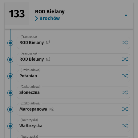
133
ROD Bielany
Brochów
(Francuska)
Sprawdź
przysta
ROD Bielany
Przystanek na życzenie
NŻ
(Francuska)
Sprawdź
przysta
ROD Bielany
Przystanek na życzenie
NŻ
(Czekoladowa)
Sprawdź
przysta
Połabian
(Czekoladowa)
Sprawdź
przysta
Słoneczna
(Czekoladowa)
Sprawdź
przysta
Marcepanowa
Przystanek na życzenie
NŻ
(Wałbrzyska)
Sprawdź
przysta
Wałbrzyska
(Wałbrzyska)