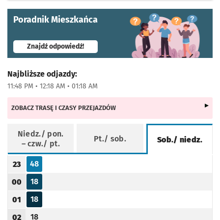
Poradnik Mieszkańca
- otworzy się w nowej karcie
Znajdź odpowiedź!
Najbliższe odjazdy:
11:48 PM • 12:18 AM • 01:18 AM
ZOBACZ TRASĘ I CZASY PRZEJAZDÓW
Niedz./ pon.
Pt./ sob.
Sob./ niedz.
– czw./ pt.
Rozkład jazdy -
Sob./ niedz.
48
23
Odjazd
minut po godzinie 23
Godzina odjazdu
18
00
Odjazd
minut po godzinie 00
Godzina odjazdu
18
01
Odjazd
minut po godzinie 01
Godzina odjazdu
18
02