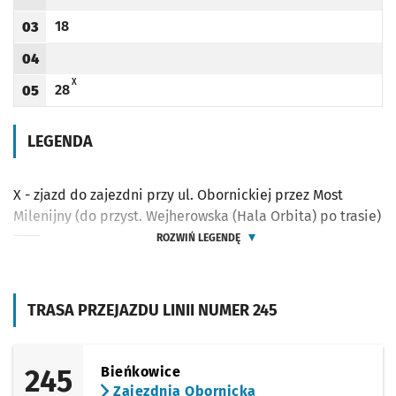
Odjazd
minut po godzinie 02
Godzina odjazdu
18
03
Odjazd
minut po godzinie 03
Godzina odjazdu
04
Godzina odjazdu
X - ZJAZD DO ZAJEZDNI PRZY UL. OBORNICKIEJ PRZEZ MOST MILENIJNY (DO PRZY
X
28
05
Odjazd
minut po godzinie 05
Godzina odjazdu
LEGENDA
X - zjazd do zajezdni przy ul. Obornickiej przez Most
Milenijny (do przyst. Wejherowska (Hala Orbita) po trasie)
ROZWIŃ LEGENDĘ
TRASA PRZEJAZDU LINII NUMER 245
245
Bieńkowice
Zajezdnia Obornicka