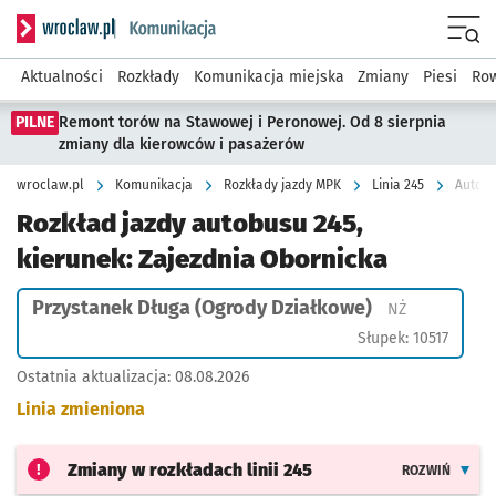
Serwis informacyjny wroclaw.pl podserwis: Komunikacja
Menu
Aktualności
Rozkłady
Komunikacja miejska
Zmiany
Piesi
Row
PILNE
Remont torów na Stawowej i Peronowej. Od 8 sierpnia
zmiany dla kierowców i pasażerów
wroclaw.pl
Komunikacja
Rozkłady jazdy MPK
Linia 245
Autobu
Rozkład jazdy autobusu 245,
kierunek: Zajezdnia Obornicka
Przystanek Długa (Ogrody Działkowe)
Przystanek n
NŻ
Słupek: 10517
Ostatnia aktualizacja:
08.08.2026
Linia zmieniona
Zmiany w rozkładach
linii 245
ROZWIŃ