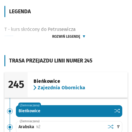
LEGENDA
T - kurs skrócony do Petrusewicza
ROZWIŃ LEGENDĘ
TRASA PRZEJAZDU LINII NUMER 245
245
Bieńkowice
Zajezdnia Obornicka
(Ziemniaczana)
Sprawdź p
Bieńkowi
Bieńkowice
(Ziemniaczana)
Sprawdź prop
Arabska
Czas pr
Arabska
1'
Przystanek na życzenie
NŻ