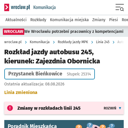
Serwis informacyjny wroclaw.pl podserwis: Komunikacja
Menu
Aktualności
Rozkłady
Komunikacja miejska
Zmiany
Piesi
Row
WROCŁAW
We Wrocławiu potrzebni pracownicy z kompetencjami
wroclaw.pl
Komunikacja
Rozkłady jazdy MPK
Linia 245
Autobu
Rozkład jazdy autobusu 245,
kierunek: Zajezdnia Obornicka
Przystanek Bieńkowice
Słupek: 25314
Ostatnia aktualizacja:
08.08.2026
Linia zmieniona
Zmiany w rozkładach
linii 245
ROZWIŃ
Poradnik Mieszkańca