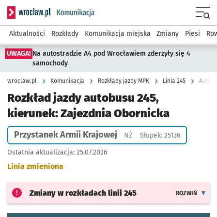
Serwis informacyjny wroclaw.pl podserwis: Komunikacja
Menu
Aktualności
Rozkłady
Komunikacja miejska
Zmiany
Piesi
Row
UWAGA!
Na autostradzie A4 pod Wrocławiem zderzyły się 4
samochody
wroclaw.pl
Komunikacja
Rozkłady jazdy MPK
Linia 245
Autobu
Rozkład jazdy autobusu 245,
kierunek: Zajezdnia Obornicka
Przystanek Armii Krajowej
Przystanek na życzenie
NŻ
Słupek: 25136
Ostatnia aktualizacja:
25.07.2026
Linia zmieniona
Zmiany w rozkładach
linii 245
ROZWIŃ