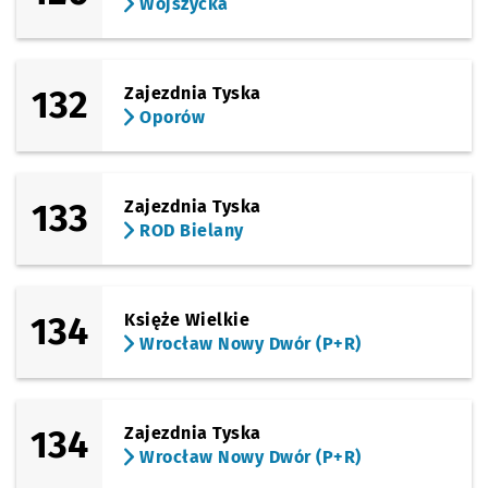
Wojszycka
(Obornicka)
Sprawdź propo
Zajezdnia Obo
Czas prze
Zajezdnia Obornicka
65'
132
Zajezdnia Tyska
Oporów
133
Zajezdnia Tyska
ROD Bielany
134
Księże Wielkie
Wrocław Nowy Dwór (P+R)
134
Zajezdnia Tyska
Wrocław Nowy Dwór (P+R)