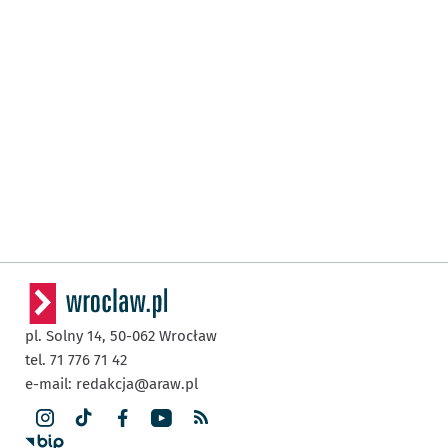
pl. Solny 14,
50-062
Wrocław
tel. 71 776 71 42
e-mail:
redakcja@araw.pl