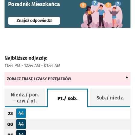
Poradnik Mieszkańca
- otworzy się w nowej karcie
Znajdź odpowiedź!
Najbliższe odjazdy:
11:44 PM • 12:44 AM • 01:44 AM
ZOBACZ TRASĘ I CZASY PRZEJAZDÓW
Niedz./ pon.
Sob./ niedz.
Pt./ sob.
– czw./ pt.
Rozkład jazdy -
Pt./ sob.
44
23
Odjazd
minut po godzinie 23
Godzina odjazdu
44
00
Odjazd
minut po godzinie 00
Godzina odjazdu
44