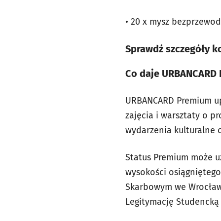
• 20 x mysz bezprzewo
Sprawdź szczegóły ko
Co daje URBANCARD 
URBANCARD Premium upra
zajęcia i warsztaty o p
wydarzenia kulturalne 
Status Premium może uz
wysokości osiągnięteg
Skarbowym we Wrocławi
Legitymację Studencką