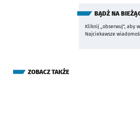
BĄDŹ NA BIEŻĄ
Kliknij „obserwuj”, aby 
Najciekawsze wiadomośc
ZOBACZ TAKŻE