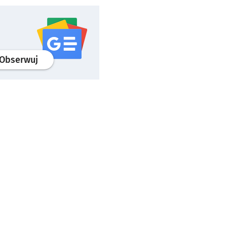
profil
google news
serwisu wroclaw.pl
Obserwuj