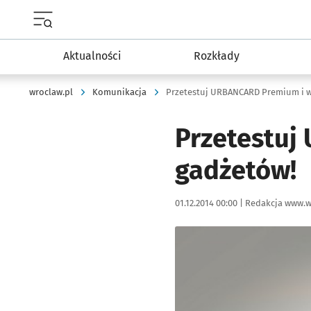
Menu główne portalu wroclaw.pl
Aktualności
Rozkłady
wroclaw.pl
Komunikacja
Przetestuj URBANCARD Premium i w
Przetestuj
gadżetów!
Data publikacji:
Autor:
01.12.2014 00:00 |
Redakcja www.w
Kliknij, aby powiększyć