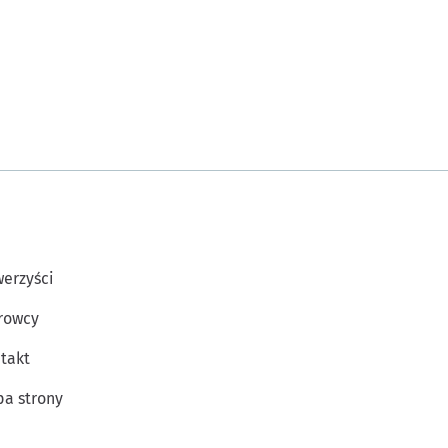
erzyści
rowcy
takt
a strony