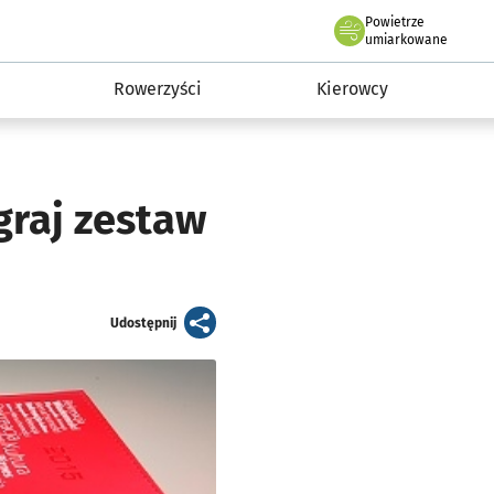
Powietrze
we Wrocławiu
munikacja
umiarkowane
Rowerzyści
Kierowcy
raj zestaw
artykuł
Udostępnij