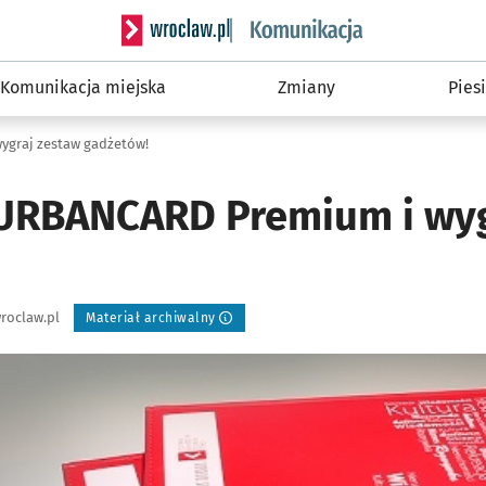
Serwis informacyjny wroclaw.pl podserwis: Ko
Komunikacja miejska
Zmiany
Piesi
ygraj zestaw gadżetów!
 URBANCARD Premium i wyg
roclaw.pl
Materiał archiwalny