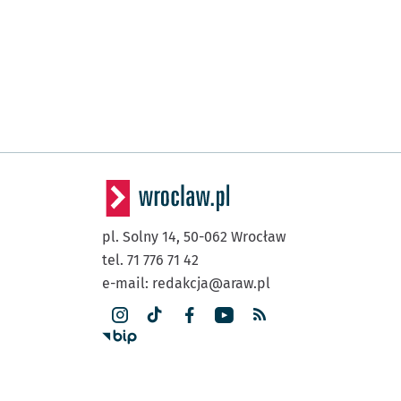
pl. Solny 14,
50-062
Wrocław
tel. 71 776 71 42
e-mail:
redakcja@araw.pl