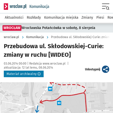
Serwis informacyjny wroclaw.pl podserwis: Komunikacja
Menu
Aktualności
Rozkłady
Komunikacja miejska
Zmiany
Piesi
Row
WROCŁAW
Wrocławska Potańcówka w sobotę, 8 sierpnia
wroclaw.pl
Komunikacja
Przebudowa ul. Skłodowskiej-Curie: zmiany 
Przebudowa ul. Skłodowskiej-Curie:
zmiany w ruchu [WIDEO]
Data publikacji:
Autor:
03.06.2014 00:00 |
Redakcja www.wroclaw.pl
|
aktualizacja:
12 lat temu, 08.06.2014
artykuł
Udostępnij
Materiał archiwalny
Kliknij, aby powiększyć