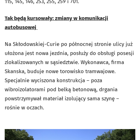
115, 145, 146, 253, 255, 259 i 701.
Tak będą kursowały: zmiany w komunikacji
autobusowej
Na Skłodowskiej-Curie po północnej stronie ulicy już
ułożona jest nowa jezdnia, posłuży do obsługi posesji
zlokalizowanych w sąsiedztwie. Wykonawca, firma
Skanska, buduje nowe torowisko tramwajowe.
Specjalnie wyciszona konstrukcja – poza
wibroizolatorami pod belką betonową, drgania
powstrzymywał materiał izolujący sama szynę –
rośnie w oczach.