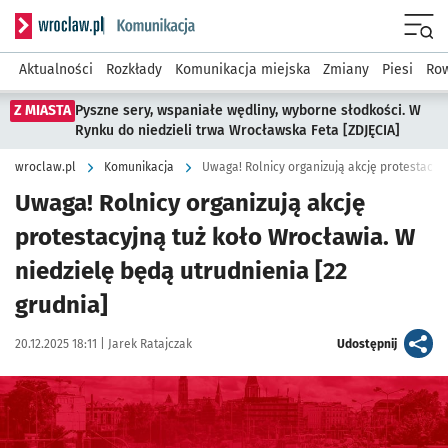
Serwis informacyjny wroclaw.pl podserwis: Komunikacja
Menu
Aktualności
Rozkłady
Komunikacja miejska
Zmiany
Piesi
Row
Z MIASTA
Pyszne sery, wspaniałe wędliny, wyborne słodkości. W
Rynku do niedzieli trwa Wrocławska Feta [ZDJĘCIA]
wroclaw.pl
Komunikacja
Uwaga! Rolnicy organizują akcję protestacyj
Uwaga! Rolnicy organizują akcję
protestacyjną tuż koło Wrocławia. W
niedzielę będą utrudnienia [22
grudnia]
Data publikacji:
Autor:
artykuł
20.12.2025 18:11 |
Jarek Ratajczak
Udostępnij
Kliknij, aby powiększyć