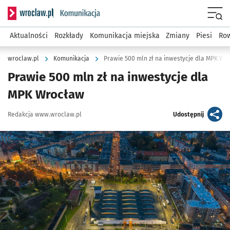
Serwis informacyjny wroclaw.pl podserwis: Komunikacja
Menu
Aktualności
Rozkłady
Komunikacja miejska
Zmiany
Piesi
Row
wroclaw.pl
Komunikacja
Prawie 500 mln zł na inwestycje dla MPK Wr
Prawie 500 mln zł na inwestycje dla
MPK Wrocław
Autor:
artykuł
Redakcja www.wroclaw.pl
Udostępnij
Kliknij, aby powiększyć