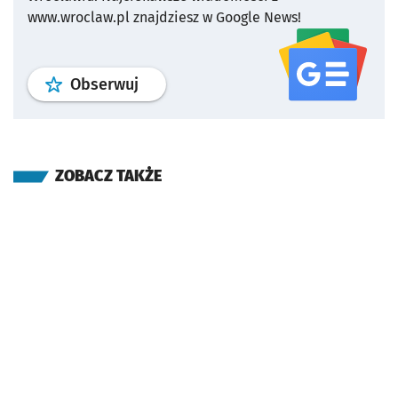
www.wroclaw.pl znajdziesz w Google News!
profil
google news
serwisu wroclaw
Obserwuj
ZOBACZ TAKŻE