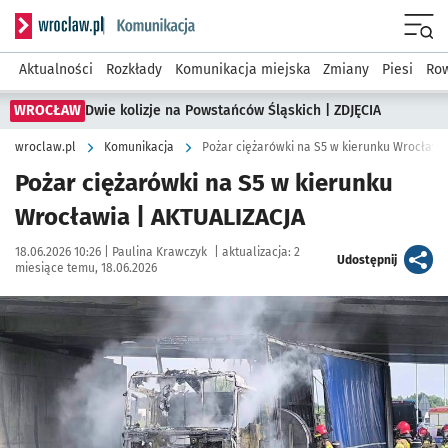
Serwis informacyjny wroclaw.pl podserwis: Komunikacja
Menu
Aktualności
Rozkłady
Komunikacja miejska
Zmiany
Piesi
Row
WROCŁAW
Dwie kolizje na Powstańców Śląskich | ZDJĘCIA
wroclaw.pl
Komunikacja
Pożar ciężarówki na S5 w kierunku Wrocławi
Pożar ciężarówki na S5 w kierunku
Wrocławia | AKTUALIZACJA
Data publikacji:
Autor:
18.06.2026 10:26 |
Paulina Krawczyk
|
aktualizacja:
2
artykuł
Udostępnij
miesiące temu, 18.06.2026
Kliknij, aby zobaczyć galerię