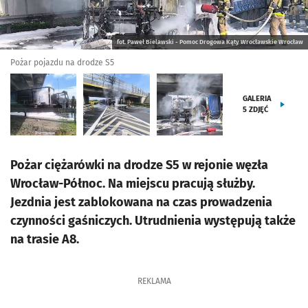
fot. Paweł Bielawski - Pomoc Drogowa Kąty Wrocławskie Wrocław
Pożar pojazdu na drodze S5
GALERIA
5
ZDJĘĆ
Pożar ciężarówki na drodze S5 w rejonie węzła
Wrocław-Północ. Na miejscu pracują służby.
Jezdnia jest zablokowana na czas prowadzenia
czynności gaśniczych. Utrudnienia występują także
na trasie A8.
REKLAMA