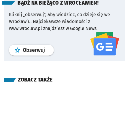
BĄDŹ NA BIEŻĄCO Z WROCŁAWIEM!
Kliknij „obserwuj”, aby wiedzieć, co dzieje się we
Wrocławiu.
Najciekawsze wiadomości z
www.wroclaw.pl znajdziesz w Google News!
profil
google news
serwisu wroclaw
Obserwuj
ZOBACZ TAKŻE