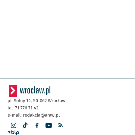
pl. Solny 14,
50-062
Wrocław
tel. 71 776 71 42
e-mail:
redakcja@araw.pl