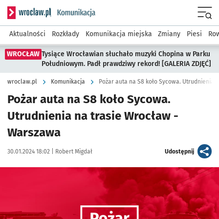
Serwis informacyjny wroclaw.pl podserwis: Komunikacja
Menu
Aktualności
Rozkłady
Komunikacja miejska
Zmiany
Piesi
Row
WROCŁAW
Tysiące Wrocławian słuchało muzyki Chopina w Parku
Południowym. Padł prawdziwy rekord! [GALERIA ZDJĘĆ]
wroclaw.pl
Komunikacja
Pożar auta na S8 koło Sycowa. Utrudnienia 
Pożar auta na S8 koło Sycowa.
Utrudnienia na trasie Wrocław -
Warszawa
Data publikacji:
Autor:
artykuł
30.01.2024 18:02 |
Robert Migdał
Udostępnij
Kliknij, aby powiększyć