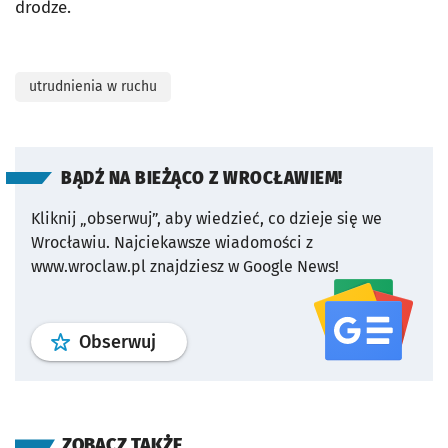
drodze.
utrudnienia w ruchu
BĄDŹ NA BIEŻĄCO Z WROCŁAWIEM!
Kliknij „obserwuj”, aby wiedzieć, co dzieje się we
Wrocławiu.
Najciekawsze wiadomości z
www.wroclaw.pl znajdziesz w Google News!
profil
google news
serwisu wroclaw
Obserwuj
ZOBACZ TAKŻE