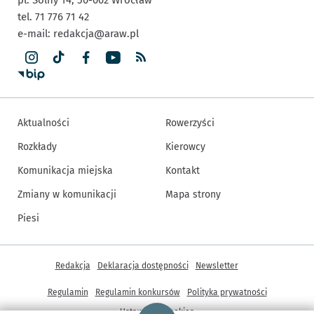
tel. 71 776 71 42
e-mail:
redakcja@araw.pl
Aktualności
Rowerzyści
Rozkłady
Kierowcy
Komunikacja miejska
Kontakt
Zmiany w komunikacji
Mapa strony
Piesi
Inne informacje
Redakcja
Deklaracja dostępności
Newsletter
Regulamin
Regulamin konkursów
Polityka prywatności
Strona główna - wroclaw.pl
Ustawienia cookies