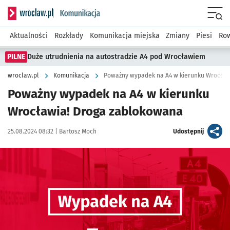
Serwis informacyjny wroclaw.pl podserwis: Komunikacja
Menu
Aktualności
Rozkłady
Komunikacja miejska
Zmiany
Piesi
Row
PILNE
Duże utrudnienia na autostradzie A4 pod Wrocławiem
wroclaw.pl
Komunikacja
Poważny wypadek na A4 w kierunku Wrocław
Poważny wypadek na A4 w kierunku
Wrocławia! Droga zablokowana
Data publikacji:
Autor:
artykuł
25.08.2024 08:32 |
Bartosz Moch
Udostępnij
Kliknij, aby powiększyć