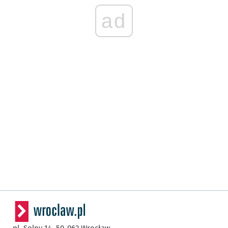
ad
pl. Solny 14,
50-062
Wrocław