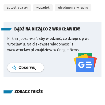
autostrada a4
wypadek
utrudnienia w ruchu
BĄDŹ NA BIEŻĄCO Z WROCŁAWIEM!
Kliknij „obserwuj”, aby wiedzieć, co dzieje się we
Wrocławiu.
Najciekawsze wiadomości z
www.wroclaw.pl znajdziesz w Google News!
profil
google news
serwisu wroclaw
Obserwuj
ZOBACZ TAKŻE