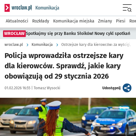
Serwis informacyjny wroclaw.pl podserwis: Komunikacja
Menu
Aktualności
Rozkłady
Komunikacja miejska
Zmiany
Piesi
Row
WROCŁAW
Spotkajmy się przy Banku Słoików! Nowy cykl spotkań
wroclaw.pl
Komunikacja
Ostrzejsze kary dla kierowców: za wyścigi, z
Policja wprowadziła ostrzejsze kary
dla kierowców. Sprawdź, jakie kary
obowiązują od 29 stycznia 2026
Data publikacji:
Autor:
artykuł
01.02.2026 16:55 |
Tomasz Wysocki
Udostępnij
Kliknij, aby powiększyć