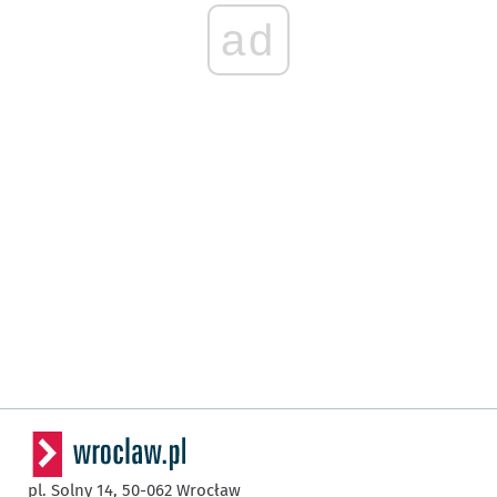
ad
pl. Solny 14,
50-062
Wrocław