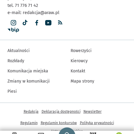
tel. 71 776 71 42
e-mail:
redakcja@araw.pl
Aktualności
Rowerzyści
Rozkłady
Kierowcy
Komunikacja miejska
Kontakt
Zmiany w komunikacji
Mapa strony
Piesi
Inne informacje
Redakcja
Deklaracja dostępności
Newsletter
Regulamin
Regulamin konkursów
Polityka prywatności
Strona główna - wroclaw.pl
Ustawienia cookies