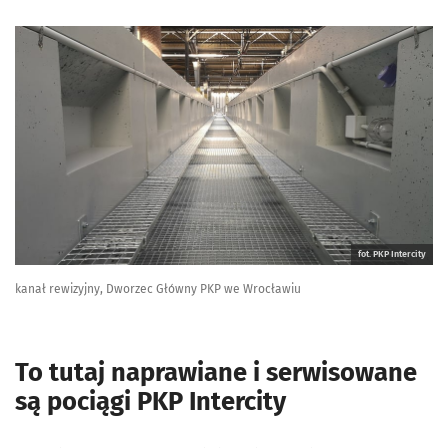
fot. PKP Intercity
kanał rewizyjny, Dworzec Główny PKP we Wrocławiu
To tutaj naprawiane i serwisowane
są pociągi PKP Intercity