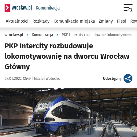
Serwis informacyjny wroclaw.pl podserwis: Komunikacja
Menu
Aktualności
Rozkłady
Komunikacja miejska
Zmiany
Piesi
Row
wroclaw.pl
Komunikacja
PKP Intercity rozbudowuje lokomotywownię
PKP Intercity rozbudowuje
lokomotywownię na dworcu Wrocław
Główny
Data publikacji:
Autor:
artykuł
07.04.2022 12:49 |
Maciej Wołodko
Udostępnij
Kliknij, aby powiększyć