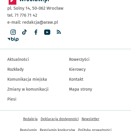
pl. Solny 14,
50-062
Wrocław
tel. 71 776 71 42
e-mail:
redakcja@araw.pl
Aktualności
Rowerzyści
Rozkłady
Kierowcy
Komunikacja miejska
Kontakt
Zmiany w komunikacji
Mapa strony
Piesi
Inne informacje
Redakcja
Deklaracja dostępności
Newsletter
Regulamin
Regulamin konkursów
Polityka prywatności