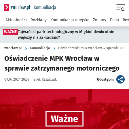
Serwis informacyjny wroclaw.pl podserwis: Komunikacja
Menu
Aktualności
Rozkłady
Komunikacja miejska
Zmiany
Piesi
Row
WAŻNE
Tajwański park technologiczny w Miękini dwukrotnie
większy niż zakładano?
wroclaw.pl
Komunikacja
Oświadczenie MPK Wrocław w sprawie zatrz
Oświadczenie MPK Wrocław w
sprawie zatrzymanego motorniczego
Data publikacji:
Autor:
artykuł
09.07.2024 20:59 |
Jarek Ratajczak
Udostępnij
Kliknij, aby powiększyć