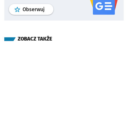
profil
google news
serwisu wroclaw
Obserwuj
ZOBACZ TAKŻE