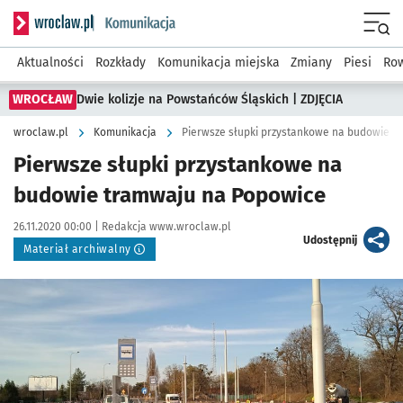
Serwis informacyjny wroclaw.pl podserwis: Komunikacja
Menu
Aktualności
Rozkłady
Komunikacja miejska
Zmiany
Piesi
Row
WROCŁAW
Dwie kolizje na Powstańców Śląskich | ZDJĘCIA
wroclaw.pl
Komunikacja
Pierwsze słupki przystankowe na budowie t
Pierwsze słupki przystankowe na
budowie tramwaju na Popowice
Data publikacji:
Autor:
26.11.2020 00:00 |
Redakcja www.wroclaw.pl
artykuł
Udostępnij
Materiał archiwalny
Kliknij, aby powiększyć