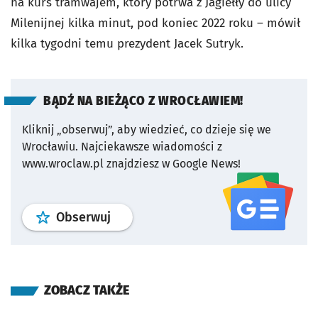
na kurs tramwajem, który potrwa z Jagiełły do ulicy
Milenijnej kilka minut, pod koniec 2022 roku – mówił
kilka tygodni temu prezydent Jacek Sutryk.
BĄDŹ NA BIEŻĄCO Z WROCŁAWIEM!
Kliknij „obserwuj”, aby wiedzieć, co dzieje się we
Wrocławiu.
Najciekawsze wiadomości z
www.wroclaw.pl znajdziesz w Google News!
profil
google news
serwisu wroclaw
Obserwuj
ZOBACZ TAKŻE