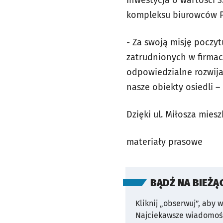
Inwestycja o wartości 3
kompleksu biurowców P
- Za swoją misję poczy
zatrudnionych w firma
odpowiedzialne rozwija
nasze obiekty osiedli –
Dzięki ul. Miłosza mies
materiały prasowe
BĄDŹ NA BIEŻĄ
Kliknij „obserwuj”, aby 
Najciekawsze wiadomośc