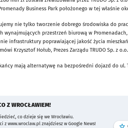
.288 mln zł została zrealizowana przez TRUDO Sp. z o.o.
romenady Business Park położonego w tej właśnie oko
tujemy nie tylko tworzenie dobrego środowiska do pra
ch wynajmujących przestrzeń biurową w Promenadach, 
nie infrastruktury poprawiającej jakość życia mieszk
 mówi Krzysztof Hołub, Prezes Zarządu TRUDO Sp. z o.o.
zkańcy mają alternatywę na bezpośredni dojazd do ul. T
CO Z WROCŁAWIEM!
wiedzieć, co dzieje się we Wrocławiu.
i z www.wroclaw.pl znajdziesz w Google News!