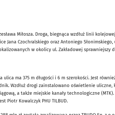
esława Miłosza. Droga, biegnąca wzdłuż linii kolejowe
lice Jana Czochralskiego oraz Antoniego Słonimskiego,
okalizowanych w okolicy ul. Zakładowej sprawniejszy d
 ulica ma 375 m długości i 6 m szerokości. Jest równ
nik. Wzdłuż drogi zainstalowano oświetlenie uliczne, k
iągową, a także miejskie kanały technologiczne (MTK)
est Piotr Kowalczyk PHU TILBUD.