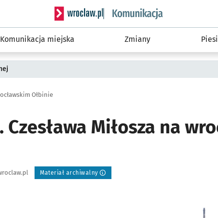
Serwis informacyjny wroclaw.pl podserwis: Ko
Komunikacja miejska
Zmiany
Piesi
nej
rocławskim Ołbinie
l. Czesława Miłosza na wr
roclaw.pl
Materiał archiwalny