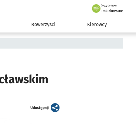
Powietrze
we Wrocławiu
munikacja
umiarkowane
Rowerzyści
Kierowcy
ocławskim
artykuł
Udostępnij