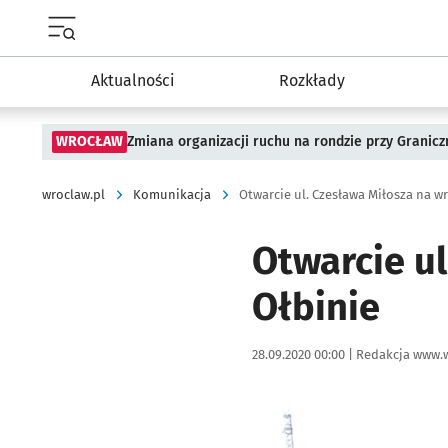
Menu główne portalu wroclaw.pl
Aktualności
Rozkłady
WROCŁAW
Zmiana organizacji ruchu na rondzie przy Granicz
wroclaw.pl
Komunikacja
Otwarcie ul. Czesława Miłosza na w
Otwarcie u
Ołbinie
Data publikacji:
Autor:
28.09.2020 00:00 |
Redakcja www.w
Kliknij, aby powiększyć