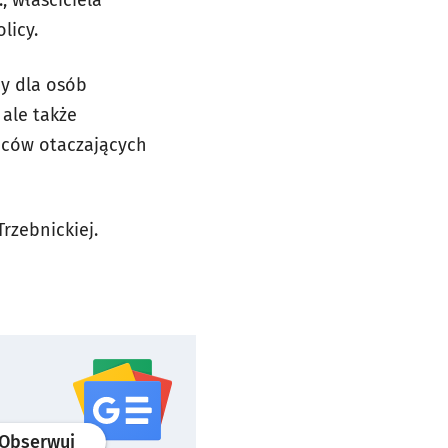
, właściciela
licy.
cy dla osób
ale także
ańców otaczających
rzebnickiej.
profil
google news
serwisu wroclaw.pl
Obserwuj