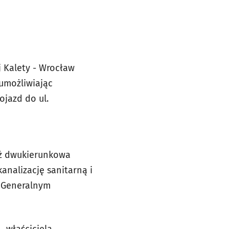
j Kalety - Wrocław
 umożliwiając
ojazd do ul.
ież dwukierunkowa
analizację sanitarną i
. Generalnym