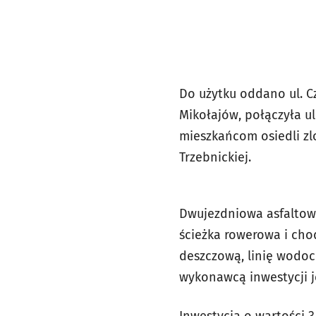
Do użytku oddano ul. Cz
Mikołajów, połączyła u
mieszkańcom osiedli zl
Trzebnickiej.
Dwujezdniowa asfaltowa
ścieżka rowerowa i chod
deszczową, linię wodoc
wykonawcą inwestycji j