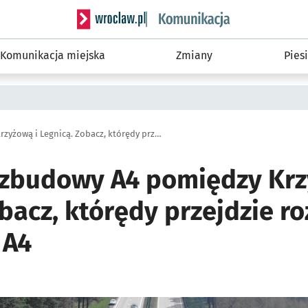
Serwis informacyjny wroclaw.pl podserwis: Ko
Komunikacja miejska
Zmiany
Piesi
Oto plan rozbudowy A4 pomiędzy Krzyżową i Legnicą. Zobacz, którędy przejdzie rozbudowana autostrada A4
ozbudowy A4 pomiędzy Krz
obacz, którędy przejdzie 
 A4