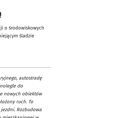
ą
zji o środowiskowych
iejącym śladzie
yjnego, autostradę
nolegle do
wie nowych obiektów
ełożony ruch. To
j jezdni. Rozbudowa
y mieszkaniowej w