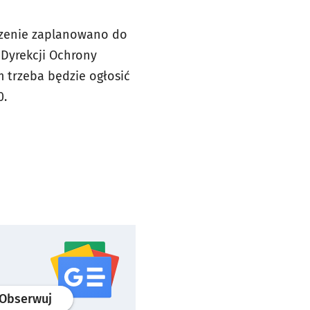
ńczenie zaplanowano do
Dyrekcji Ochrony
 trzeba będzie ogłosić
0.
profil
google news
serwisu wroclaw.pl
Obserwuj