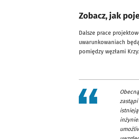
Zobacz, jak poj
Dalsze prace projektow
uwarunkowaniach będą d
pomiędzy węzłami Krzyż
Obecną
zastąpi
istniej
inżynie
umożliw
uwzglę