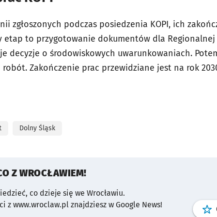
pinii zgłoszonych podczas posiedzenia KOPI, ich zako
y etap to przygotowanie dokumentów dla Regionalnej 
aje decyzje o środowiskowych uwarunkowaniach. Potem
robót. Zakończenie prac przewidziane jest na rok 203
t
Dolny Śląsk
CO Z WROCŁAWIEM!
wiedzieć, co dzieje się we Wrocławiu.
i z www.wroclaw.pl znajdziesz w Google News!