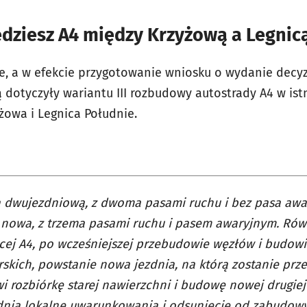
edziesz A4 między Krzyżową a Legnic
e, a w efekcie przygotowanie wniosku o wydanie decy
otyczyły wariantu III rozbudowy autostrady A4 w istn
owa i Legnica Południe.
 dwujezdniową, z dwoma pasami ruchu i bez pasa awar
 nowa, z trzema pasami ruchu i pasem awaryjnym. Rów
ącej A4, po wcześniejszej przebudowie węzłów i budo
rskich, powstanie nowa jezdnia, na którą zostanie prz
i rozbiórkę starej nawierzchni i budowę nowej drugie
dnia lokalne uwarunkowania i odsunięcie od zabudow