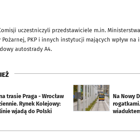
misji uczestniczyli przedstawiciele m.in. Ministerstwa 
Pożarnej, PKP i innych instytucji mających wpływ na i
dowy autostrady A4.
IEŻ
rcie
otworzy się w nowej karci
na trasie Praga - Wrocław
Na Nowy D
ziennie. Rynek Kolejowy:
rogatkami
linie wjadą do Polski
wiaduktem 