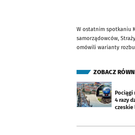
W ostatnim spotkaniu Ko
samorządowców, Straży 
omówili warianty rozbu
ZOBACZ RÓWN
otworzy się w nowej ka
Pociągi 
4 razy d
czeskie 