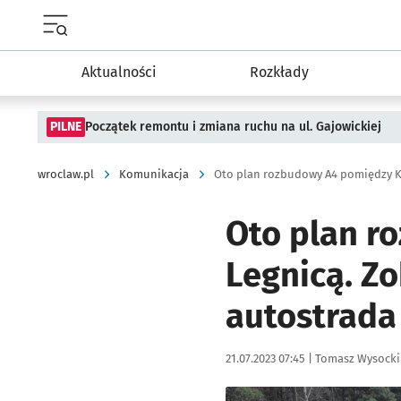
Menu główne portalu wroclaw.pl
Aktualności
Rozkłady
PILNE
Początek remontu i zmiana ruchu na ul. Gajowickiej
wroclaw.pl
Komunikacja
Oto plan r
Legnicą. Z
autostrada
Data publikacji:
Autor:
21.07.2023 07:45 |
Tomasz Wysocki
Kliknij, aby powiększyć