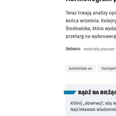
Teraz trwają analizy o
końca września. Kolejn
Środowiska, która wyd
przetarg na wykonawcę 
ŹRÓDŁO:
materiały prasowe
autostrada a4
transpor
BĄDŹ NA BIEŻĄ
Kliknij „obserwuj”, aby 
Najciekawsze wiadomośc