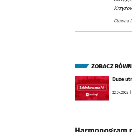
Krzyżow
Główna D
ZOBACZ RÓWN
otworzy się w nowej karcie
Duże ut
22.07.2023
|
Harmonogram p