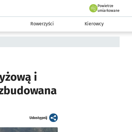
Powietrze
we Wrocławiu
munikacja
umiarkowane
Rowerzyści
Kierowcy
yżową i
rozbudowana
artykuł
Udostępnij