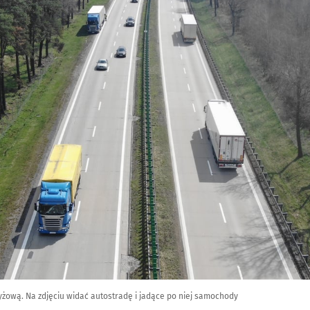
yżową. Na zdjęciu widać autostradę i jadące po niej samochody