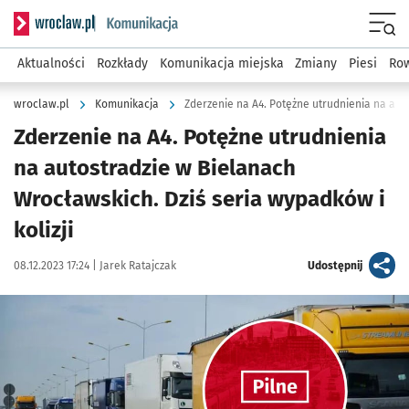
Serwis informacyjny wroclaw.pl podserwis: Komunikacja
Menu
Aktualności
Rozkłady
Komunikacja miejska
Zmiany
Piesi
Row
wroclaw.pl
Komunikacja
Zderzenie na A4. Potężne utrudnienia
na autostradzie w Bielanach
Wrocławskich. Dziś seria wypadków i
kolizji
Data publikacji:
Autor:
artykuł
08.12.2023 17:24 |
Jarek Ratajczak
Udostępnij
Kliknij, aby powiększyć