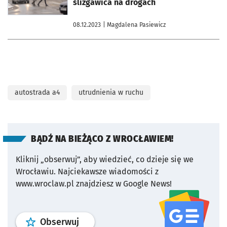
ślizgawica na drogach
08.12.2023
| Magdalena Pasiewicz
autostrada a4
utrudnienia w ruchu
BĄDŹ NA BIEŻĄCO Z WROCŁAWIEM!
Kliknij „obserwuj”, aby wiedzieć, co dzieje się we
Wrocławiu.
Najciekawsze wiadomości z
www.wroclaw.pl znajdziesz w Google News!
profil
google news
serwisu wroclaw
Obserwuj