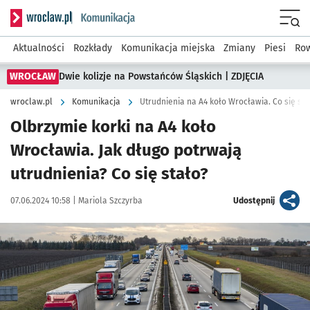
Serwis informacyjny wroclaw.pl podserwis: Komunikacja
Menu
Aktualności
Rozkłady
Komunikacja miejska
Zmiany
Piesi
Row
WROCŁAW
Dwie kolizje na Powstańców Śląskich | ZDJĘCIA
wroclaw.pl
Komunikacja
Utrudnienia na A4 koło Wrocławia. Co się sta
Olbrzymie korki na A4 koło
Wrocławia. Jak długo potrwają
utrudnienia? Co się stało?
Data publikacji:
Autor:
artykuł
07.06.2024 10:58 |
Mariola Szczyrba
Udostępnij
Kliknij, aby powiększyć