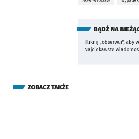
AOW Wrocław
wypadek
BĄDŹ NA BIEŻĄ
Kliknij „obserwuj”, aby 
Najciekawsze wiadomośc
ZOBACZ TAKŻE