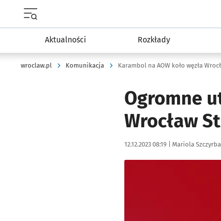
Menu główne portalu wroclaw.pl
Aktualności
Rozkłady
wroclaw.pl
Komunikacja
Karambol na AOW koło węzła Wroc
Ogromne ut
Wrocław Sta
Data publikacji:
Autor:
12.12.2023 08:19 |
Mariola Szczyrba
Kliknij, aby powiększyć