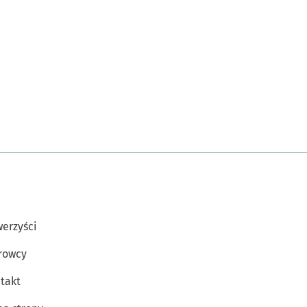
erzyści
rowcy
takt