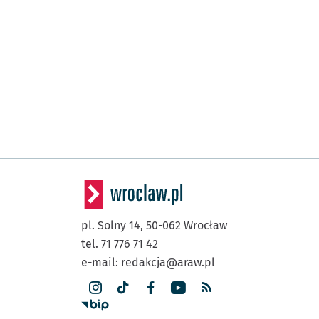
pl. Solny 14,
50-062
Wrocław
tel. 71 776 71 42
e-mail:
redakcja@araw.pl