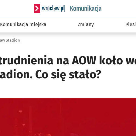
Serwis informacyjny wroclaw.pl podserwis: Ko
Komunikacja miejska
Zmiany
Piesi
ław Stadion
rudnienia na AOW koło w
dion. Co się stało?