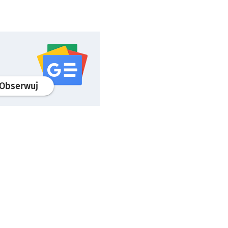
profil
google news
serwisu wroclaw.pl
Obserwuj