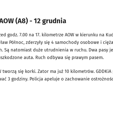
AOW (A8) - 12 grudnia
zed godz. 7.00 na 17. kilometrze AOW w kierunku na K
ław Północ, zderzyły się 4 samochody osobowe i cięża
. Są natomiast duże utrudnienia w ruchu. Dwa pasy jez
uszkodzone auta. Ruch odbywa się prawym pasem.
W tworzą się korki. Zator ma już 10 kilometrów. GDDKiA 
ać 3 godziny. Policja apeluje o zachowanie ostrożnośc