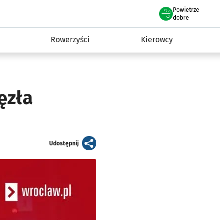
Powietrze
we Wrocławiu
munikacja
dobre
Rowerzyści
Kierowcy
ęzła
artykuł
Udostępnij