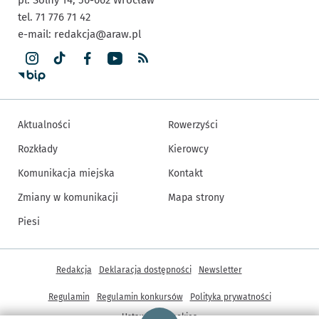
tel. 71 776 71 42
e-mail:
redakcja@araw.pl
Aktualności
Rowerzyści
Rozkłady
Kierowcy
Komunikacja miejska
Kontakt
Zmiany w komunikacji
Mapa strony
Piesi
Inne informacje
Redakcja
Deklaracja dostępności
Newsletter
Regulamin
Regulamin konkursów
Polityka prywatności
Strona główna - wroclaw.pl
Ustawienia cookies