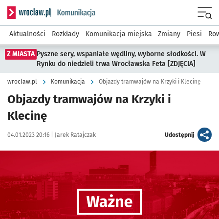
Serwis informacyjny wroclaw.pl podserwis: Komunikacja
Menu
Aktualności
Rozkłady
Komunikacja miejska
Zmiany
Piesi
Row
Z MIASTA
Pyszne sery, wspaniałe wędliny, wyborne słodkości. W
Rynku do niedzieli trwa Wrocławska Feta [ZDJĘCIA]
wroclaw.pl
Komunikacja
Objazdy tramwajów na Krzyki i Klecinę
Objazdy tramwajów na Krzyki i
Klecinę
Data publikacji:
Autor:
artykuł
04.01.2023 20:16 |
Jarek Ratajczak
Udostępnij
Kliknij, aby powiększyć