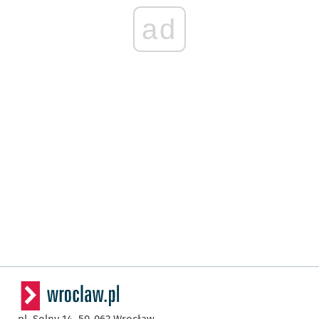
ad
pl. Solny 14,
50-062
Wrocław