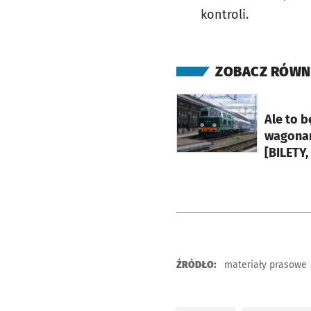
kontroli.
ZOBACZ RÓWN
otworzy się w nowej ka
Ale to b
wagonami
[BILETY
ŹRÓDŁO:
materiały prasowe