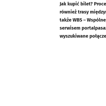
Jak kupić bilet? Proc
również trasy między
także WBS – Wspólne
serwisem portalpasaze
wyszukiwane połączen