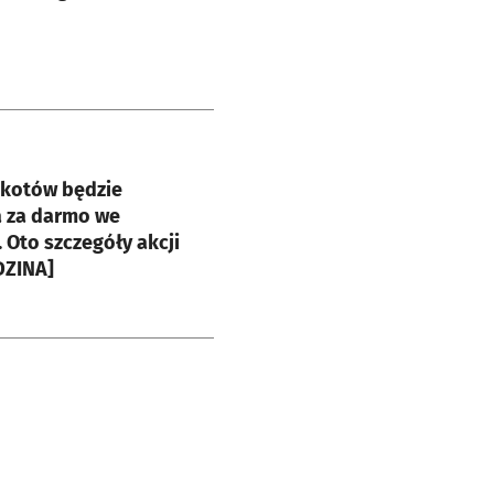
e
 kotów będzie
 za darmo we
 Oto szczegóły akcji
DZINA]