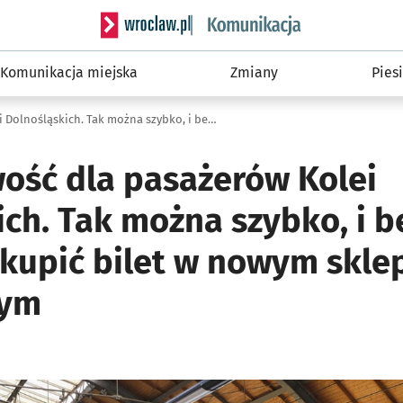
Serwis informacyjny wroclaw.pl podserwis: Ko
Komunikacja miejska
Zmiany
Piesi
Zobacz nowość dla pasażerów Kolei Dolnośląskich. Tak można szybko, i bez logowania, kupić bilet w nowym sklepie internetowym
ość dla pasażerów Kolei
ch. Tak można szybko, i b
 kupić bilet w nowym skle
wym