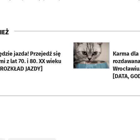
IEŻ
rcie
otworzy się w nowej karci
ędzie jazda! Przejedź się
Karma dla
 z lat 70. i 80. XX wieku
rozdawana
, ROZKŁAD JAZDY]
Wrocławiu.
[DATA, GO