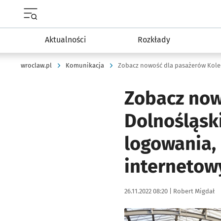
Menu główne portalu wroclaw.pl
Aktualności
Rozkłady
wroclaw.pl
Komunikacja
Zobacz now
Dolnośląski
logowania,
interneto
Data publikacji:
Autor:
26.11.2022 08:20 |
Robert Migdał
Kliknij, aby powiększyć