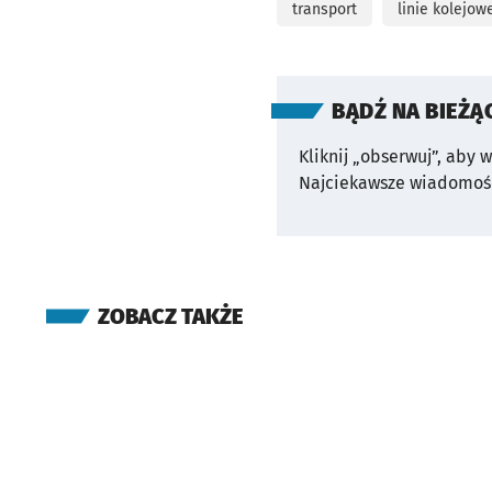
transport
linie kolejow
BĄDŹ NA BIEŻĄ
Kliknij „obserwuj”, aby 
Najciekawsze wiadomośc
ZOBACZ TAKŻE