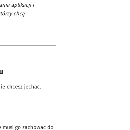
ia aplikacji i
tórzy chcą
u
nie chcesz jechać.
ny musi go zachować do