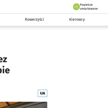
Powietrze
we Wrocławiu
munikacja
umiarkowane
Rowerzyści
Kierowcy
ez
pie
UA