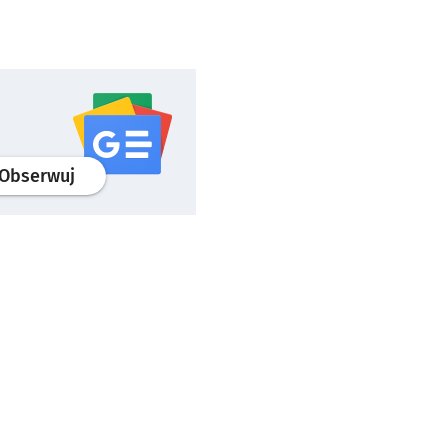
profil
google news
serwisu wroclaw.pl
Obserwuj