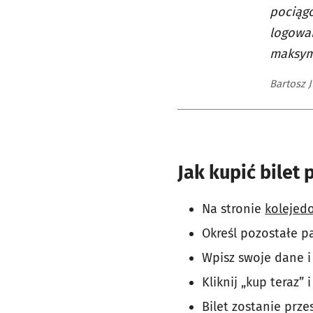
pociągó
logowan
maksym
Bartosz 
Jak kupić bilet
Na stronie
kolejedo
Określ pozostałe pa
Wpisz swoje dane i 
Kliknij „kup teraz” 
Bilet zostanie prz