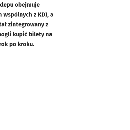
 sklepu obejmuje
h wspólnych z KD), a
ał zintegrowany z
ogli kupić bilety na
rok po kroku.