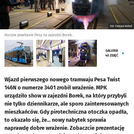
Fot. Tomasz Hołod
Huczne powitanie Pesy na zajezdni Borek .
GALERIA
40
ZDJĘĆ
Wjazd pierwszego nowego tramwaju Pesa Twist
146N o numerze 3401 zrobił wrażenie. MPK
urządziło show w zajezdni Borek, na który przybyli
nie tylko dziennikarze, ale sporo zainteresowanych
mieszkańców. Gdy pirotechniczna otoczka opadła,
to okazało się, że... nowy nabytek sprawia
naprawdę dobre wrażenie. Zobaczcie prezentację