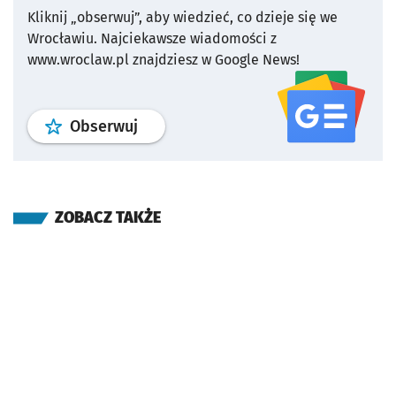
Kliknij „obserwuj”, aby wiedzieć, co dzieje się we
Wrocławiu.
Najciekawsze wiadomości z
www.wroclaw.pl znajdziesz w Google News!
profil
google news
serwisu wroclaw
Obserwuj
ZOBACZ TAKŻE