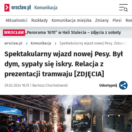
Serwis informacyjny wroclaw.pl podserwis: Komunikacja
Menu
Aktualności
Rozkłady
Komunikacja miejska
Zmiany
Piesi
Row
WROCŁAW
„Panorama 1670” w Hali Stulecia – zdjęcia z soboty
wroclaw.pl
Komunikacja
Spektakularny wjazd nowej Pesy. Zobacz rel
Spektakularny wjazd nowej Pesy. Był
dym, sypały się iskry. Relacja z
prezentacji tramwaju [ZDJĘCIA]
Data publikacji:
Autor:
artykuł
29.02.2024 16:15 |
Bartosz Chochołowski
Udostępnij
Kliknij, aby zobaczyć galerię
Kliknij, aby powiększyć