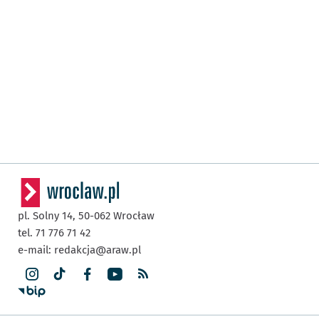
pl. Solny 14,
50-062
Wrocław
tel. 71 776 71 42
e-mail:
redakcja@araw.pl