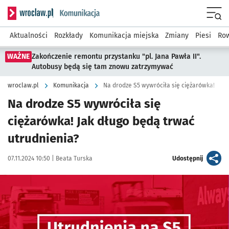
Serwis informacyjny wroclaw.pl podserwis: Komunikacja
Menu
Aktualności
Rozkłady
Komunikacja miejska
Zmiany
Piesi
Row
WAŻNE
Zakończenie remontu przystanku "pl. Jana Pawła II".
Autobusy będą się tam znowu zatrzymywać
wroclaw.pl
Komunikacja
Na drodze S5 wywróciła się ciężarówka!
Na drodze S5 wywróciła się
ciężarówka! Jak długo będą trwać
utrudnienia?
Data publikacji:
Autor:
artykuł
07.11.2024 10:50 |
Beata Turska
Udostępnij
Kliknij, aby powiększyć