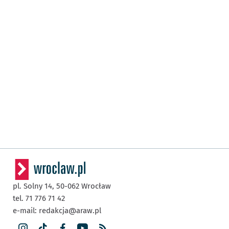
pl. Solny 14,
50-062
Wrocław
tel. 71 776 71 42
e-mail:
redakcja@araw.pl