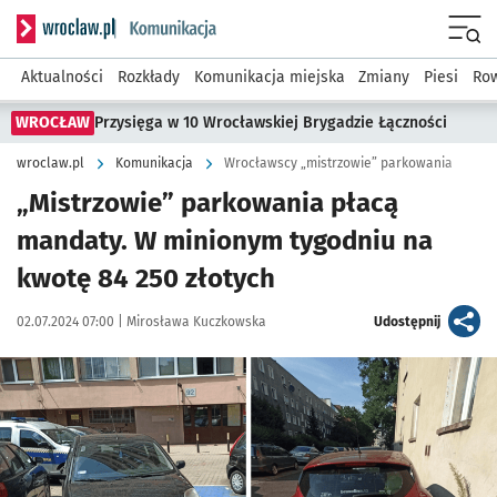
Serwis informacyjny wroclaw.pl podserwis: Komunikacja
Menu
Aktualności
Rozkłady
Komunikacja miejska
Zmiany
Piesi
Row
WROCŁAW
Przysięga w 10 Wrocławskiej Brygadzie Łączności
wroclaw.pl
Komunikacja
Wrocławscy „mistrzowie” parkowania
„Mistrzowie” parkowania płacą
mandaty. W minionym tygodniu na
kwotę 84 250 złotych
Data publikacji:
Autor:
artykuł
02.07.2024 07:00 |
Mirosława Kuczkowska
Udostępnij
Kliknij, aby zobaczyć galerię