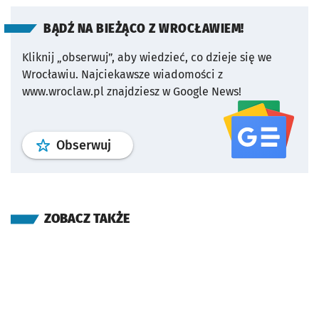
BĄDŹ NA BIEŻĄCO Z WROCŁAWIEM!
Kliknij „obserwuj”, aby wiedzieć, co dzieje się we
Wrocławiu.
Najciekawsze wiadomości z
www.wroclaw.pl znajdziesz w Google News!
profil
google news
serwisu wroclaw
Obserwuj
ZOBACZ TAKŻE