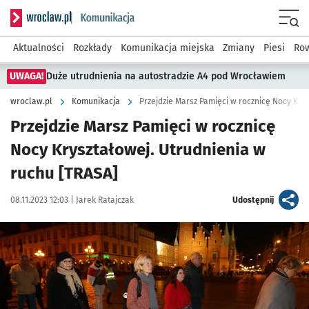
Serwis informacyjny wroclaw.pl podserwis: Komunikacja
Menu
Aktualności
Rozkłady
Komunikacja miejska
Zmiany
Piesi
Row
UWAGA!
Duże utrudnienia na autostradzie A4 pod Wrocławiem
wroclaw.pl
Komunikacja
Przejdzie Marsz Pamięci w rocznicę
Nocy Kryształowej. Utrudnienia w
ruchu [TRASA]
Data publikacji:
Autor:
artykuł
08.11.2023 12:03 |
Jarek Ratajczak
Udostępnij
Kliknij, aby powiększyć