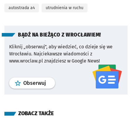
autostrada a4
utrudnienia w ruchu
BĄDŹ NA BIEŻĄCO Z WROCŁAWIEM!
Kliknij „obserwuj”, aby wiedzieć, co dzieje się we
Wrocławiu.
Najciekawsze wiadomości z
www.wroclaw.pl znajdziesz w Google News!
profil
google news
serwisu wroclaw
Obserwuj
ZOBACZ TAKŻE