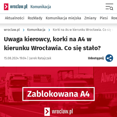
Serwis informacyjny wroclaw.pl podserwis: Komunikacja
Menu
Aktualności
Rozkłady
Komunikacja miejska
Zmiany
Piesi
Row
wroclaw.pl
Komunikacja
Korki na A4 w kierunku Wrocławia. Co się sta
Uwaga kierowcy, korki na A4 w
kierunku Wrocławia. Co się stało?
Data publikacji:
Autor:
artykuł
15.08.2024 19:04 |
Jarek Ratajczak
Udostępnij
Kliknij, aby powiększyć