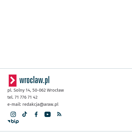
pl. Solny 14,
50-062
Wrocław
tel. 71 776 71 42
e-mail:
redakcja@araw.pl