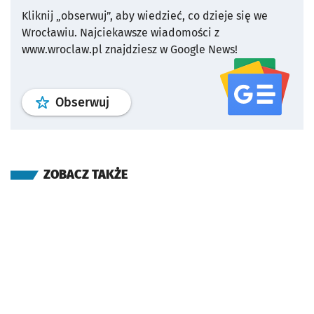
Kliknij „obserwuj”, aby wiedzieć, co dzieje się we
Wrocławiu.
Najciekawsze wiadomości z
www.wroclaw.pl znajdziesz w Google News!
profil
google news
serwisu wroclaw
Obserwuj
ZOBACZ TAKŻE