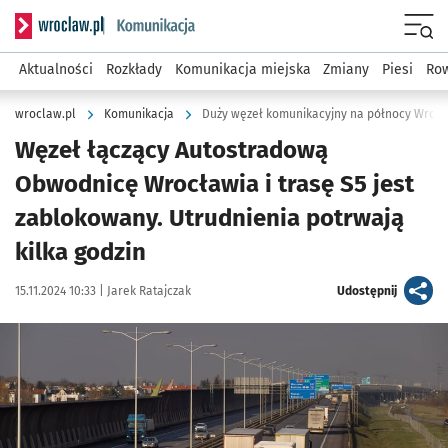
Serwis informacyjny wroclaw.pl podserwis: Komunikacja
Menu
Aktualności
Rozkłady
Komunikacja miejska
Zmiany
Piesi
Row
wroclaw.pl
Komunikacja
Duży węzeł komunikacyjny na północy Wrocł
Węzeł łączący Autostradową
Obwodnicę Wrocławia i trasę S5 jest
zablokowany. Utrudnienia potrwają
kilka godzin
Data publikacji:
Autor:
artykuł
15.11.2024 10:33 |
Jarek Ratajczak
Udostępnij
Kliknij, aby powiększyć