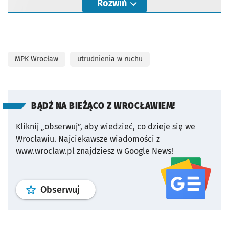
Rozwiń
MPK Wrocław
utrudnienia w ruchu
BĄDŹ NA BIEŻĄCO Z WROCŁAWIEM!
Kliknij „obserwuj”, aby wiedzieć, co dzieje się we
Wrocławiu.
Najciekawsze wiadomości z
www.wroclaw.pl znajdziesz w Google News!
profil
google news
serwisu wroclaw
Obserwuj