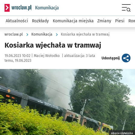
Serwis informacyjny wroclaw.pl podserwis: Komunikacja
Menu
Aktualności
Rozkłady
Komunikacja miejska
Zmiany
Piesi
Row
wroclaw.pl
Komunikacja
Kosiarka wjechała w tramwaj
Kosiarka wjechała w tramwaj
Data publikacji:
Autor:
19.06.2023 10:02 |
Maciej Wołodko
|
aktualizacja:
3 lata
artykuł
Udostępnij
temu, 19.06.2023
Kliknij, aby powiększyć
zdjęcie czytelnika