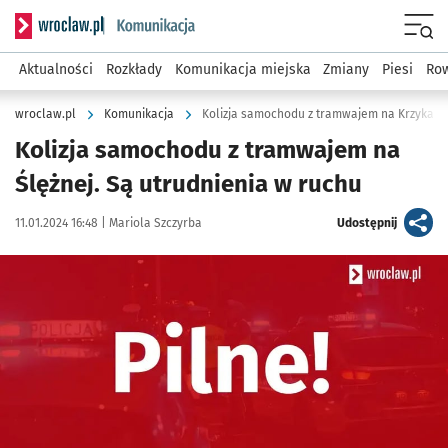
Serwis informacyjny wroclaw.pl podserwis: Komunikacja
Menu
Aktualności
Rozkłady
Komunikacja miejska
Zmiany
Piesi
Row
wroclaw.pl
Komunikacja
Kolizja samochodu z tramwajem na Krzykach 
Kolizja samochodu z tramwajem na
Ślężnej. Są utrudnienia w ruchu
Data publikacji:
Autor:
artykuł
11.01.2024 16:48 |
Mariola Szczyrba
Udostępnij
Kliknij, aby powiększyć