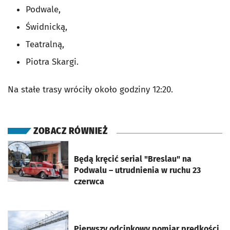
Podwale,
Świdnicką,
Teatralną,
Piotra Skargi.
Na stałe trasy wróciły około godziny 12:20.
ZOBACZ RÓWNIEŻ
otworzy się w nowej karcie
Będą kręcić serial "Breslau" na
Podwalu – utrudnienia w ruchu 23
czerwca
otworzy się w nowej karcie
Pierwszy odcinkowy pomiar prędkości