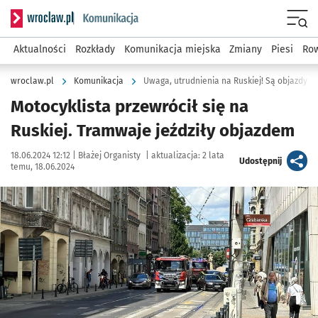
Serwis informacyjny wroclaw.pl podserwis: Komunikacja
Menu
Aktualności
Rozkłady
Komunikacja miejska
Zmiany
Piesi
Row
wroclaw.pl
Komunikacja
Uwaga, utrudnienia na Ruskiej! Są objazdy
Motocyklista przewrócił się na
Ruskiej. Tramwaje jeździły objazdem
Data publikacji:
Autor:
18.06.2024 12:12 |
Błażej Organisty
|
aktualizacja:
2 lata
artykuł
Udostępnij
temu, 18.06.2024
Kliknij, aby powiększyć