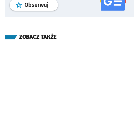
profil
google news
serwisu wroclaw
Obserwuj
ZOBACZ TAKŻE