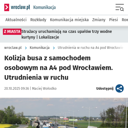
Serwis informacyjny wroclaw.pl podserwis: Komunikacja
Menu
Aktualności
Rozkłady
Komunikacja miejska
Zmiany
Piesi
Row
Z MIASTA
Strażacy uruchamiają na czas upałów trzy wodne
kurtyny | Lokalizacje
wroclaw.pl
Komunikacja
Utrudnienia w ruchu na A4 pod Wrocławiem
Kolizja busa z samochodem
osobowym na A4 pod Wrocławiem.
Utrudnienia w ruchu
Data publikacji:
Autor:
artykuł
20.10.2025 09:36 |
Maciej Wołodko
Udostępnij
Kliknij, aby powiększyć