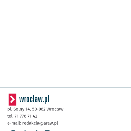
pl. Solny 14,
50-062
Wrocław
tel. 71 776 71 42
e-mail:
redakcja@araw.pl