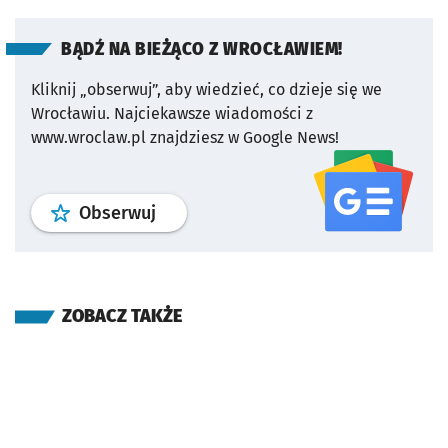
BĄDŹ NA BIEŻĄCO Z WROCŁAWIEM!
Kliknij „obserwuj”, aby wiedzieć, co dzieje się we
Wrocławiu.
Najciekawsze wiadomości z
www.wroclaw.pl znajdziesz w Google News!
profil
google news
serwisu wroclaw
Obserwuj
ZOBACZ TAKŻE