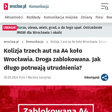
Serwis informacyjny wroclaw.pl podserwis: Komunikacja
Menu
Aktualności
Rozkłady
Komunikacja miejska
Zmiany
Piesi
Row
UWAGA!
Burza, ulewa, wiatr, grad, a do tego upał. Ostrzeżenie
IMGW dla Wrocławia i okolic
wroclaw.pl
Komunikacja
Kolizja 3 aut na A4 koło Wrocławia. Co się st
Kolizja trzech aut na A4 koło
Wrocławia. Droga zablokowana. Jak
długo potrwają utrudnienia?
Data publikacji:
Autor:
artykuł
20.05.2024 11:24 |
Mariola Szczyrba
Udostępnij
Kliknij, aby powiększyć