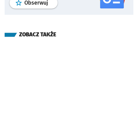
profil
google news
serwisu wroclaw
Obserwuj
ZOBACZ TAKŻE