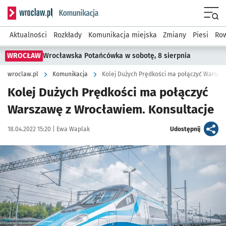
Serwis informacyjny wroclaw.pl podserwis: Komunikacja
Menu
Aktualności
Rozkłady
Komunikacja miejska
Zmiany
Piesi
Row
WROCŁAW
Wrocławska Potańcówka w sobotę, 8 sierpnia
wroclaw.pl
Komunikacja
Kolej Dużych Prędkości ma połączyć Warsza
Kolej Dużych Prędkości ma połączyć
Warszawę z Wrocławiem. Konsultacje
Data publikacji:
Autor:
artykuł
18.04.2022 15:20 |
Ewa Waplak
Udostępnij
Kliknij, aby powiększyć