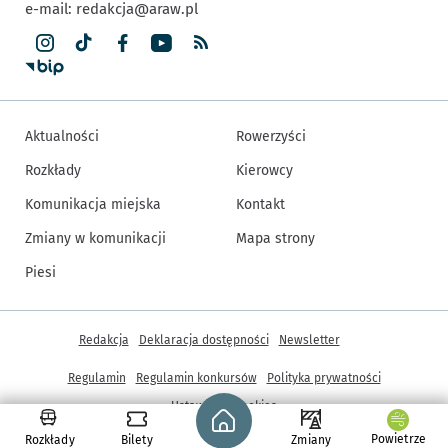
e-mail:
redakcja@araw.pl
Aktualności
Rowerzyści
Rozkłady
Kierowcy
Komunikacja miejska
Kontakt
Zmiany w komunikacji
Mapa strony
Piesi
Inne informacje
Redakcja
Deklaracja dostępności
Newsletter
Regulamin
Regulamin konkursów
Polityka prywatności
Strona główna - wroclaw.pl
Ustawienia cookies
Powietrze
Rozkłady
Bilety
Zmiany
© Copyright 2005-2026, ARAW S.A., Gmina Wrocław