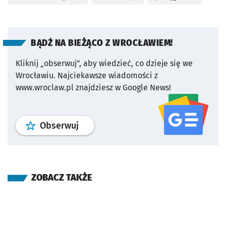
BĄDŹ NA BIEŻĄCO Z WROCŁAWIEM!
Kliknij „obserwuj”, aby wiedzieć, co dzieje się we
Wrocławiu.
Najciekawsze wiadomości z
www.wroclaw.pl znajdziesz w Google News!
profil
google news
serwisu wroclaw
Obserwuj
ZOBACZ TAKŻE