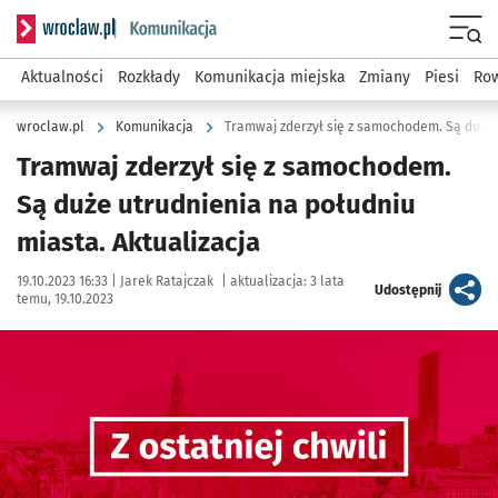
Serwis informacyjny wroclaw.pl podserwis: Komunikacja
Menu
Aktualności
Rozkłady
Komunikacja miejska
Zmiany
Piesi
Row
wroclaw.pl
Komunikacja
Tramwaj zderzył się z samochodem.
Są duże utrudnienia na południu
miasta. Aktualizacja
Data publikacji:
Autor:
19.10.2023 16:33 |
Jarek Ratajczak
|
aktualizacja:
3 lata
artykuł
Udostępnij
temu, 19.10.2023
Kliknij, aby powiększyć