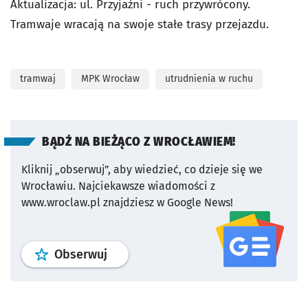
Aktualizacja:
ul. Przyjaźni - ruch przywrócony.
Tramwaje wracają na swoje stałe trasy przejazdu.
tramwaj
MPK Wrocław
utrudnienia w ruchu
BĄDŹ NA BIEŻĄCO Z WROCŁAWIEM!
Kliknij „obserwuj”, aby wiedzieć, co dzieje się we
Wrocławiu.
Najciekawsze wiadomości z
www.wroclaw.pl znajdziesz w Google News!
profil
google news
serwisu wroclaw
Obserwuj