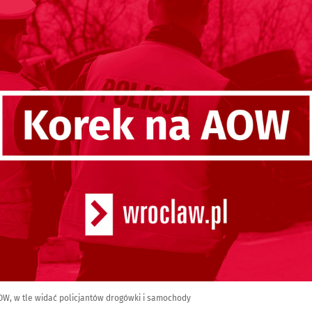
OW, w tle widać policjantów drogówki i samochody