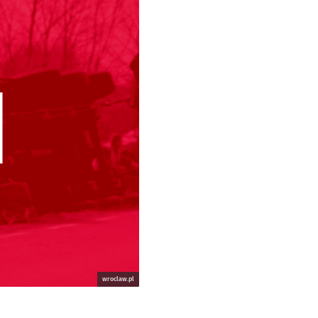
wroclaw.pl