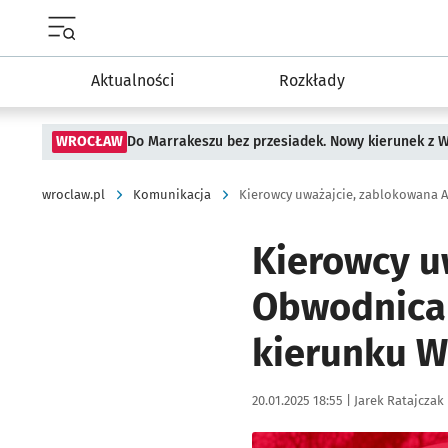
Menu główne portalu wroclaw.pl
Aktualności
Rozkłady
WROCŁAW
Do Marrakeszu bez przesiadek. Nowy kierunek z 
wroclaw.pl
Komunikacja
Kierowcy uważajcie, zablokowana
Kierowcy u
Obwodnica 
kierunku 
Data publikacji:
Autor:
20.01.2025 18:55 |
Jarek Ratajczak
Kliknij, aby powiększyć