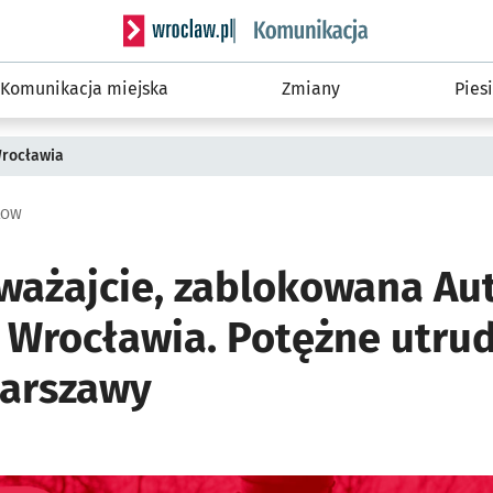
Serwis informacyjny wroclaw.pl podserwis: Ko
Komunikacja miejska
Zmiany
Piesi
Wrocławia
 AOW
ważajcie, zablokowana Au
Wrocławia. Potężne utrud
Warszawy