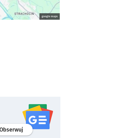
google maps
profil
google news
serwisu wroclaw.pl
Obserwuj