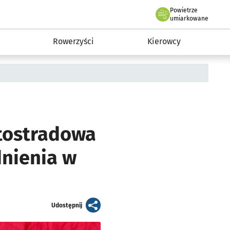
Powietrze
we Wrocławiu
munikacja
umiarkowane
Rowerzyści
Kierowcy
tostradowa
nienia w
artykuł
Udostępnij