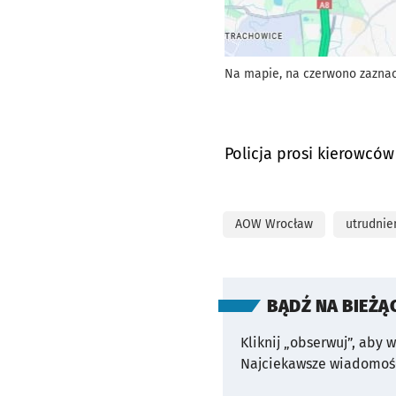
Na mapie, na czerwono zazna
Policja prosi kierowc
AOW Wrocław
utrudnie
BĄDŹ NA BIEŻĄ
Kliknij „obserwuj”, aby 
Najciekawsze wiadomośc