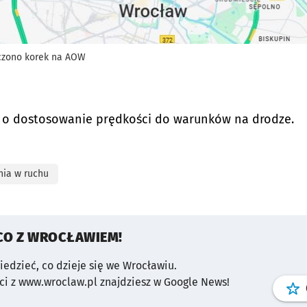
czono korek na AOW
ów o dostosowanie prędkości do warunków na drodze.
nia w ruchu
CO Z WROCŁAWIEM!
wiedzieć, co dzieje się we Wrocławiu.
i z www.wroclaw.pl znajdziesz w Google News!