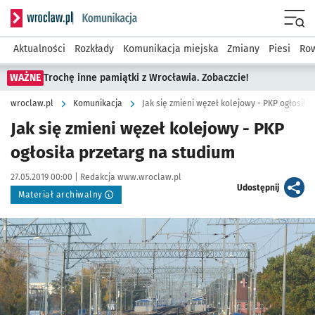
Serwis informacyjny wroclaw.pl podserwis: Komunikacja
Menu
Aktualności
Rozkłady
Komunikacja miejska
Zmiany
Piesi
Row
WAŻNE
Trochę inne pamiątki z Wrocławia. Zobaczcie!
wroclaw.pl
Komunikacja
Jak się zmieni węzeł kolejowy - PKP ogłosiła
Jak się zmieni węzeł kolejowy - PKP
ogłosiła przetarg na studium
Data publikacji:
Autor:
27.05.2019 00:00 |
Redakcja www.wroclaw.pl
artykuł
Udostępnij
Materiał archiwalny
Kliknij, aby powiększyć