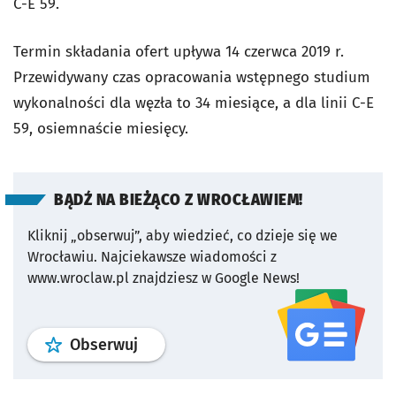
C-E 59.
Termin składania ofert upływa 14 czerwca 2019 r.
Przewidywany czas opracowania wstępnego studium
wykonalności dla węzła to 34 miesiące, a dla linii C-E
59, osiemnaście miesięcy.
BĄDŹ NA BIEŻĄCO Z WROCŁAWIEM!
Kliknij „obserwuj”, aby wiedzieć, co dzieje się we
Wrocławiu.
Najciekawsze wiadomości z
www.wroclaw.pl znajdziesz w Google News!
profil
google news
serwisu wroclaw
Obserwuj