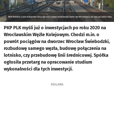
PKP Polskie Linie Kolejowe chcą określić nowe możliwości kolei we Wrocławiu na lata po 2020 roku.
PKP PLK myśli już o inwestycjach po roku 2020 na
Wrocławskim Węźle Kolejowym. Chodzi m.in. o
powrót pociągów na dworzec Wrocław Świebodzki,
rozbudowę samego węzła, budowę połączenia na
lotnisko, czy przebudowę linii średnicowej. Spółka
ogłosiła przetarg na opracowanie studium
wykonalności dla tych inwestycji.
REKLAMA