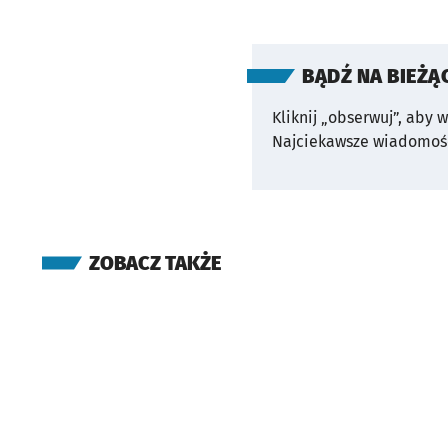
BĄDŹ NA BIEŻĄ
Kliknij „obserwuj”, aby 
Najciekawsze wiadomośc
ZOBACZ TAKŻE