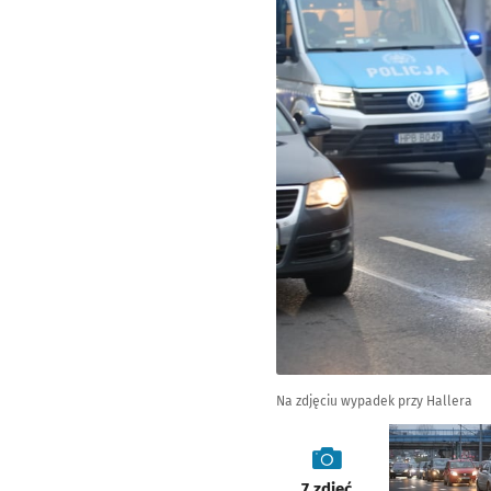
Na zdjęciu wypadek przy Hallera
galeria
7
zdjęć