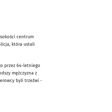
ysokości centrum
cja, która ustali
go przez 64-letniego
łodszy mężczyzna z
erowcy byli trzeźwi -