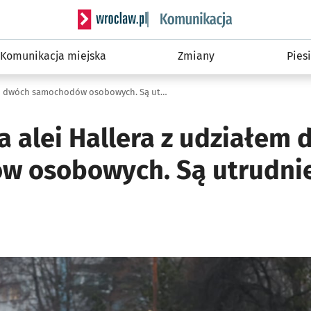
Serwis informacyjny wroclaw.pl podserwis: Ko
Komunikacja miejska
Zmiany
Piesi
Wypadek na alei Hallera z udziałem dwóch samochodów osobowych. Są utrudnienia w ruchu
 alei Hallera z udziałem
 osobowych. Są utrudni
ię