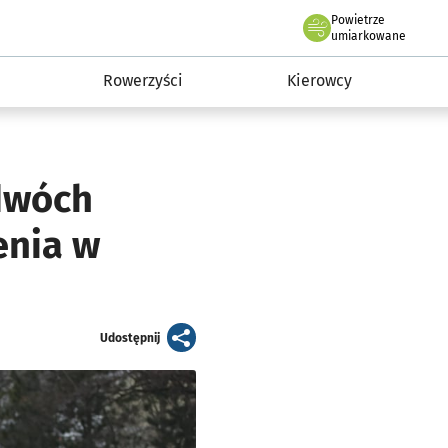
Powietrze
we Wrocławiu
munikacja
umiarkowane
Rowerzyści
Kierowcy
 dwóch
enia w
artykuł
Udostępnij