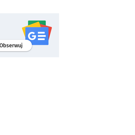
profil
google news
serwisu wroclaw.pl
Obserwuj