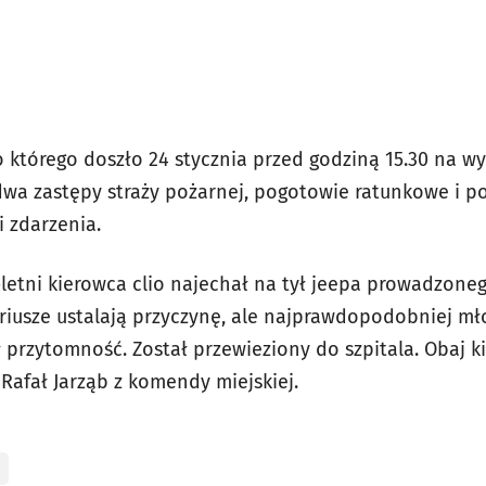
 którego doszło 24 stycznia przed godziną 15.30 na w
a zastępy straży pożarnej, pogotowie ratunkowe i poli
i zdarzenia.
1-letni kierowca clio najechał na tył jeepa prowadzone
riusze ustalają przyczynę, ale najprawdopodobniej m
 przytomność. Został przewieziony do szpitala. Obaj ki
t
Rafał Jarząb z komendy miejskiej.