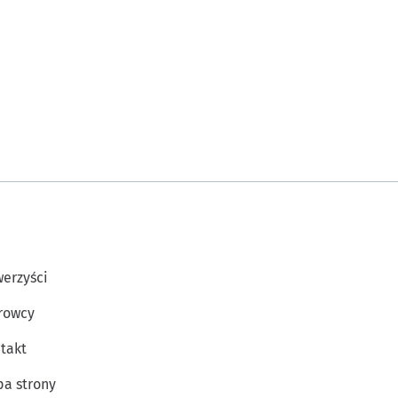
erzyści
rowcy
takt
a strony