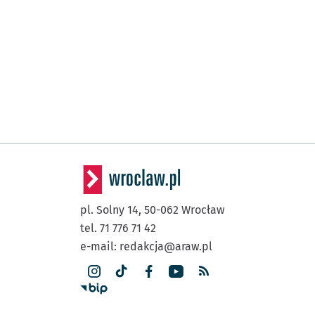
pl. Solny 14,
50-062
Wrocław
tel. 71 776 71 42
e-mail:
redakcja@araw.pl