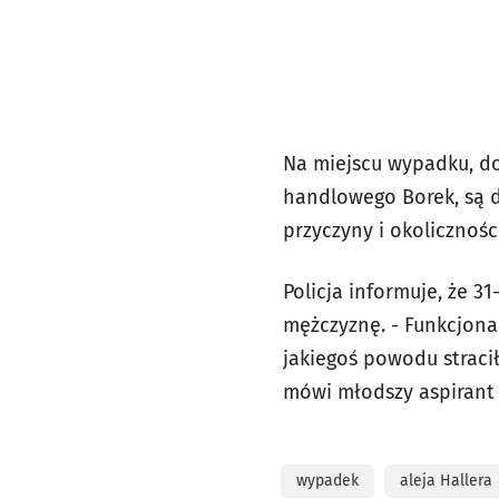
Na miejscu wypadku, do
handlowego Borek, są dw
przyczyny i okolicznośc
Policja informuje, że 3
mężczyznę. - Funkcjona
jakiegoś powodu stracił
mówi młodszy aspiran
wypadek
aleja Hallera