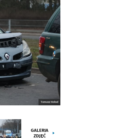
Tomasz Hołod
GALERIA
ZDJĘĆ