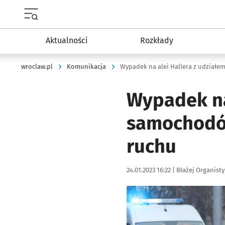
Menu główne portalu wroclaw.pl
Aktualności
Rozkłady
wroclaw.pl
Komunikacja
Wypadek na
samochodów
ruchu
Data publikacji:
Autor:
24.01.2023 16:22 |
Błażej Organisty
Kliknij, aby zobaczyć galer