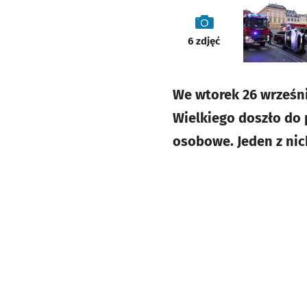
galeria
6
zdjęć
We wtorek 26 wrześni
Wielkiego doszło do
osobowe. Jeden z nich