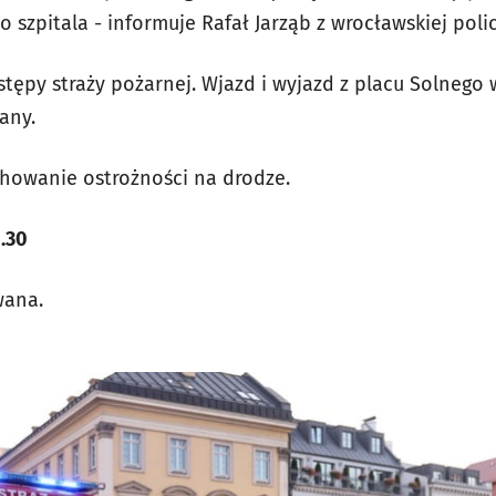
o szpitala - informuje Rafał Jarząb z wrocławskiej polic
tępy straży pożarnej. Wjazd i wyjazd z placu Solnego 
any.
chowanie ostrożności na drodze.
.30
wana.