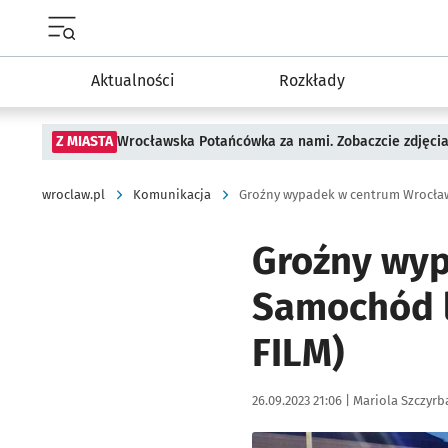
Menu główne portalu wroclaw.pl
Aktualności
Rozkłady
Z MIASTA
Wrocławska Potańcówka za nami. Zobaczcie zdjęci
wroclaw.pl
Komunikacja
Groźny wyp
Samochód le
FILM)
Data publikacji:
Autor:
26.09.2023 21:06 |
Mariola Szczyrb
Kliknij, aby zobaczyć galer