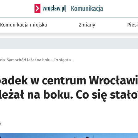
Serwis informacyjny wroclaw.pl podserwis: Ko
Komunikacja miejska
Zmiany
Piesi
a
Groźny wypadek w centrum Wrocławia. Samochód leżał na boku. Co się stało?
adek w centrum Wrocławi
żał na boku. Co się stało
a
ię