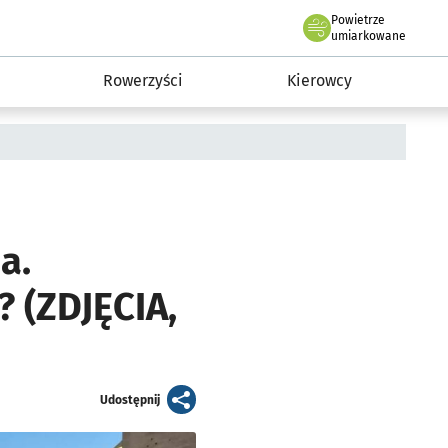
Powietrze
we Wrocławiu
munikacja
umiarkowane
Rowerzyści
Kierowcy
a.
? (ZDJĘCIA,
artykuł
Udostępnij