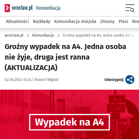
Serwis informacyjny wroclaw.pl podserwis: Komunikacja
Menu
Aktualności
Rozkłady
Komunikacja miejska
Zmiany
Piesi
Row
wroclaw.pl
Komunikacja
Groźny wypadek na A4. Jedna osoba nie żyje
Groźny wypadek na A4. Jedna osoba
nie żyje, druga jest ranna
(AKTUALIZACJA)
Data publikacji:
Autor:
artykuł
02.06.2024 13:24 |
Robert Migdał
Udostępnij
Kliknij, aby powiększyć