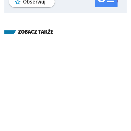
profil
google news
serwisu wroclaw
Obserwuj
ZOBACZ TAKŻE