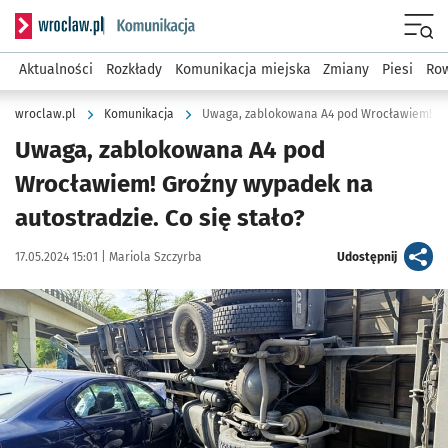
Serwis informacyjny wroclaw.pl podserwis: Komunikacja
Menu
Aktualności
Rozkłady
Komunikacja miejska
Zmiany
Piesi
Row
wroclaw.pl
Komunikacja
Uwaga, zablokowana A4 pod Wrocławiem! G
Uwaga, zablokowana A4 pod
Wrocławiem! Groźny wypadek na
autostradzie. Co się stało?
Data publikacji:
Autor:
artykuł
17.05.2024 15:01 |
Mariola Szczyrba
Udostępnij
Kliknij, aby zobaczyć galerię