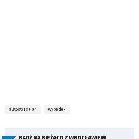
autostrada a4
wypadek
BĄDŹ NA BIEŻĄCO Z WROCŁAWIEM!