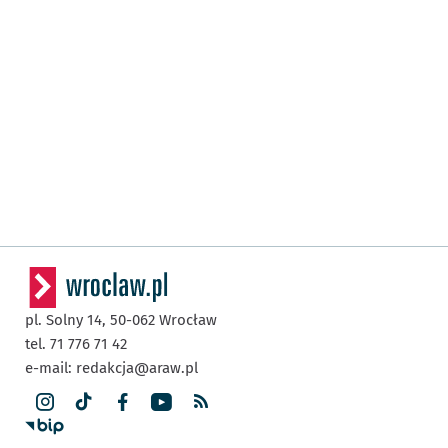
pl. Solny 14,
50-062
Wrocław
tel. 71 776 71 42
e-mail:
redakcja@araw.pl