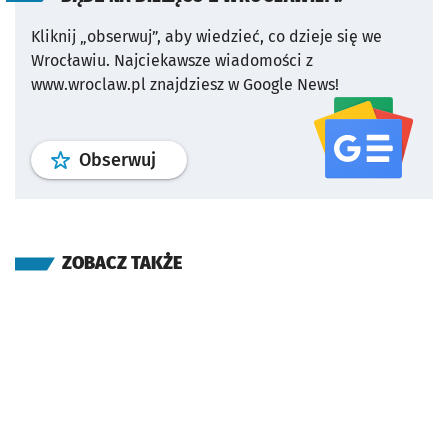
Kliknij „obserwuj”, aby wiedzieć, co dzieje się we
Wrocławiu.
Najciekawsze wiadomości z
www.wroclaw.pl znajdziesz w Google News!
profil
google news
serwisu wroclaw
Obserwuj
ZOBACZ TAKŻE