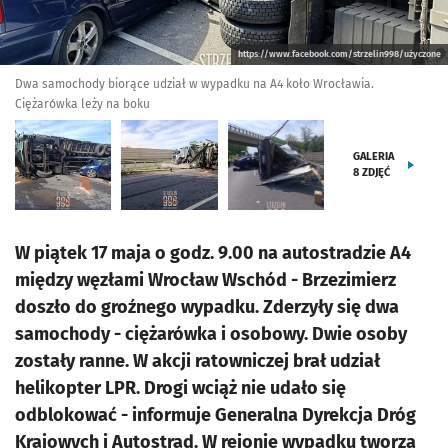
https://www.facebook.com/strzelin998/użyczone
Dwa samochody biorące udział w wypadku na A4 koło Wrocławia.
Ciężarówka leży na boku
GALERIA
8
ZDJĘĆ
W piątek 17 maja o godz. 9.00 na autostradzie A4
między węzłami Wrocław Wschód - Brzezimierz
doszło do groźnego wypadku. Zderzyły się dwa
samochody - ciężarówka i osobowy. Dwie osoby
zostały ranne. W akcji ratowniczej brał udział
helikopter LPR. Drogi wciąż nie udało się
odblokować - informuje Generalna Dyrekcja Dróg
Krajowych i Autostrad. W rejonie wypadku tworzą