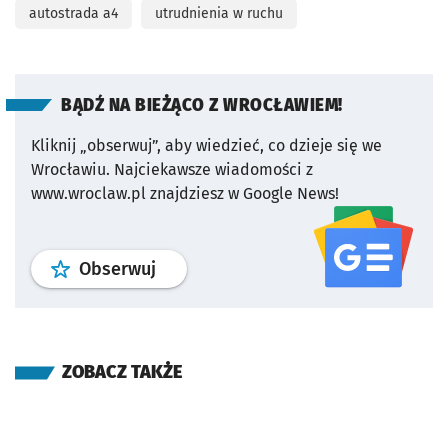
autostrada a4
utrudnienia w ruchu
BĄDŹ NA BIEŻĄCO Z WROCŁAWIEM!
Kliknij „obserwuj”, aby wiedzieć, co dzieje się we
Wrocławiu.
Najciekawsze wiadomości z
www.wroclaw.pl znajdziesz w Google News!
profil
google news
serwisu wroclaw
Obserwuj
ZOBACZ TAKŻE