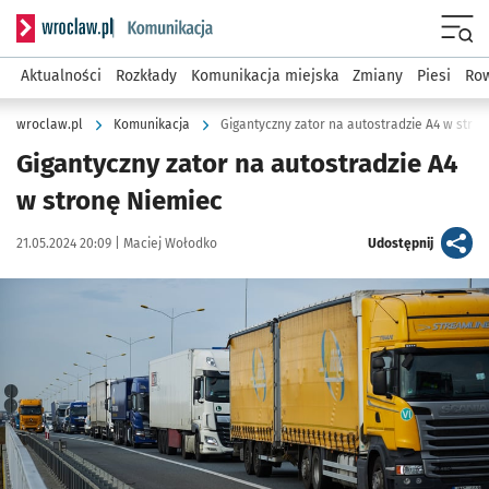
Serwis informacyjny wroclaw.pl podserwis: Komunikacja
Menu
Aktualności
Rozkłady
Komunikacja miejska
Zmiany
Piesi
Row
wroclaw.pl
Komunikacja
Gigantyczny zator na autostradzie A4 w stro
Gigantyczny zator na autostradzie A4
w stronę Niemiec
Data publikacji:
Autor:
artykuł
21.05.2024 20:09 |
Maciej Wołodko
Udostępnij
Kliknij, aby powiększyć