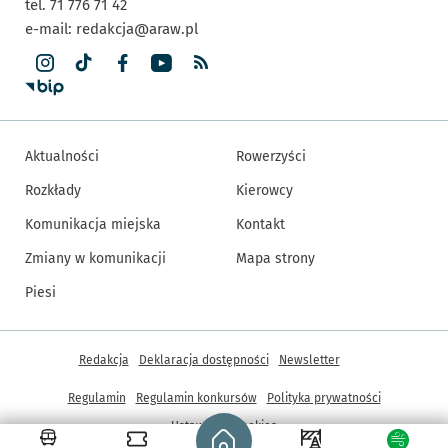
tel. 71 776 71 42
e-mail:
redakcja@araw.pl
Aktualności
Rowerzyści
Rozkłady
Kierowcy
Komunikacja miejska
Kontakt
Zmiany w komunikacji
Mapa strony
Piesi
Inne informacje
Redakcja
Deklaracja dostępności
Newsletter
Regulamin
Regulamin konkursów
Polityka prywatności
Strona główna - wroclaw.pl
Ustawienia cookies