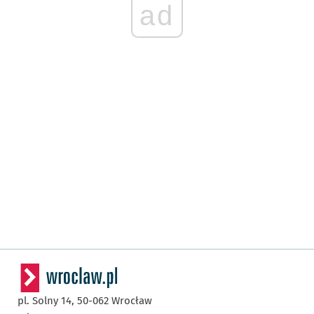
ad
pl. Solny 14,
50-062
Wrocław