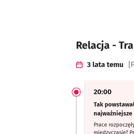
Relacja - T
3 lata temu
[
20:00
Tak powstawał
najważniejsz
Prace rozpoczęły
międzyczasie? P