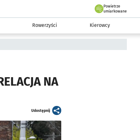
Powietrze
we Wrocławiu
munikacja
umiarkowane
Rowerzyści
Kierowcy
[RELACJA NA
artykuł
Udostępnij