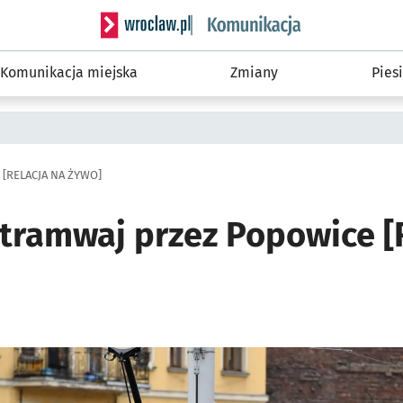
Serwis informacyjny wroclaw.pl podserwis: Ko
Komunikacja miejska
Zmiany
Piesi
e [RELACJA NA ŻYWO]
ł tramwaj przez Popowice 