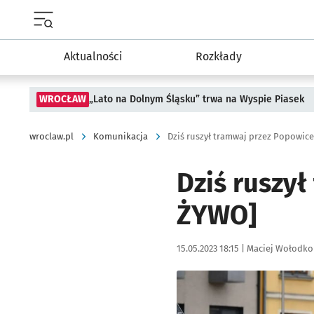
Menu główne portalu wroclaw.pl
Aktualności
Rozkłady
WROCŁAW
„Lato na Dolnym Śląsku” trwa na Wyspie Piasek
wroclaw.pl
Komunikacja
Dziś ruszył tramwaj przez Popowic
Dziś ruszy
ŻYWO]
Data publikacji:
Autor:
15.05.2023 18:15 |
Maciej Wołodko
Kliknij, aby powiększyć