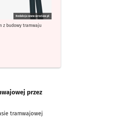
Redakcja www.wroclaw.pl
ium z budowy tramwaju
amwajowej przez
asie tramwajowej