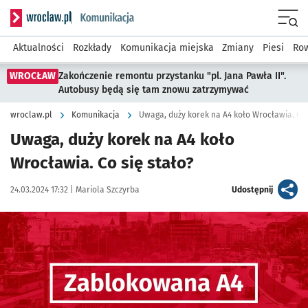
Serwis informacyjny wroclaw.pl podserwis: Komunikacja
Menu
Aktualności
Rozkłady
Komunikacja miejska
Zmiany
Piesi
Row
WROCŁAW
Zakończenie remontu przystanku "pl. Jana Pawła II".
Autobusy będą się tam znowu zatrzymywać
wroclaw.pl
Komunikacja
Uwaga, duży korek na A4 koło Wrocławia. Co 
Uwaga, duży korek na A4 koło
Wrocławia. Co się stało?
Data publikacji:
Autor:
artykuł
24.03.2024 17:32 |
Mariola Szczyrba
Udostępnij
Kliknij, aby powiększyć